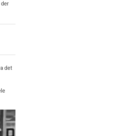
 der
ra det
ele