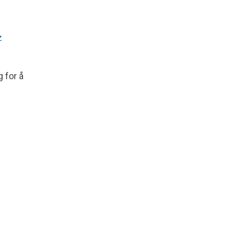
z
 for å