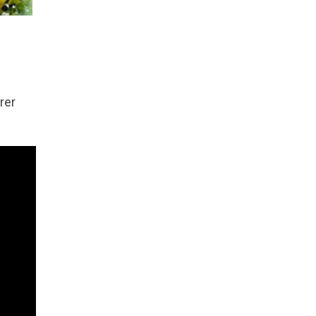
y
rer