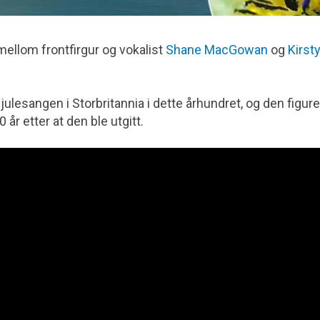
ellom frontfirgur og vokalist
Shane MacGowan
og
Kirst
ulesangen i Storbritannia i dette århundret, og den figure
 år etter at den ble utgitt.