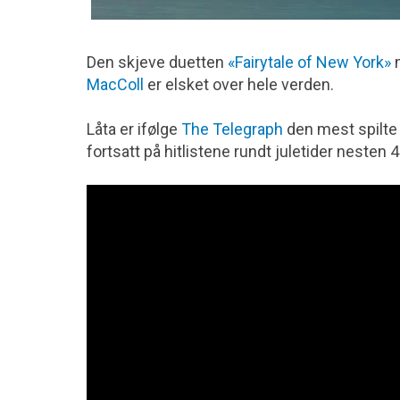
Den skjeve duetten
«Fairytale of New York»
m
MacColl
er elsket over hele verden.
Låta er ifølge
The Telegraph
den mest spilte j
fortsatt på hitlistene rundt juletider nesten 40