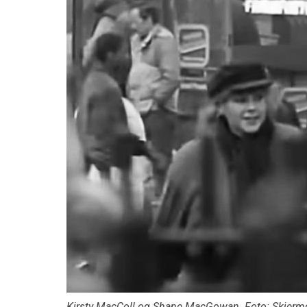
Kirsty MacColl og Shane MacGowan. Foto: Skjer