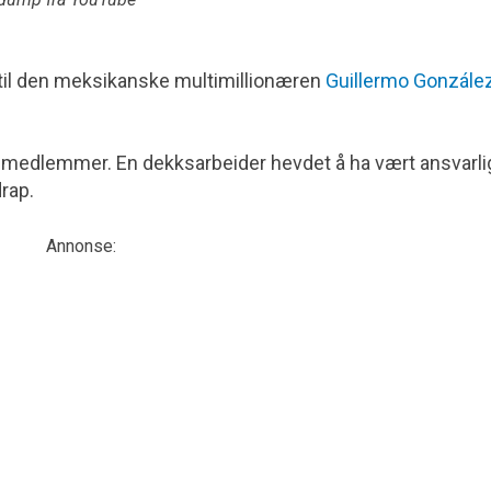
 til den meksikanske multi­millionæren
Guillermo Gonzále
medlemmer. En dekksarbeider hevdet å ha vært ansvarlig
rap.
Annonse: