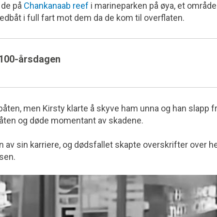
 de på
Chankanaab reef
i marine­parken på øya, et område
edbåt i full fart mot dem da de kom til overflaten.
 100-årsdagen
 båten, men Kirsty klarte å skyve ham unna og han slapp f
 båten og døde momentant av skadene.
av sin karriere, og dødsfallet skapte overskrifter over h
lsen.