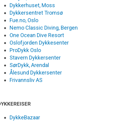
Dykkerhuset, Moss
Dykkersentret Tromsø
Fue.no, Oslo
Nemo Classic Diving, Bergen
One Ocean Dive Resort
Oslofjorden Dykkesenter
ProDykk Oslo
Stavern Dykkersenter
SørDykk, Arendal
Ålesund Dykkersenter
Frivannsliv AS
DYKKEREISER
DykkeBazaar