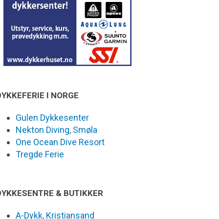
DYKKEFERIE I NORGE
Gulen Dykkesenter
Nekton Diving, Smøla
One Ocean Dive Resort
Tregde Ferie
DYKKESENTRE & BUTIKKER
A-Dykk, Kristiansand