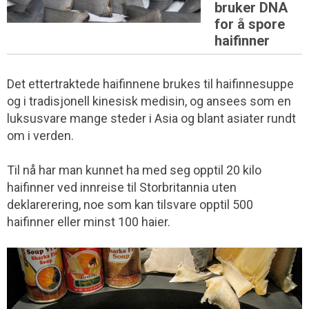
bruker DNA
for å spore
haifinner
Det ettertraktede haifinnene brukes til haifinnesuppe
og i tradisjonell kinesisk medisin, og ansees som en
luksusvare mange steder i Asia og blant asiater rundt
om i verden.
Til nå har man kunnet ha med seg opptil 20 kilo
haifinner ved innreise til Storbritannia uten
deklarerering, noe som kan tilsvare opptil 500
haifinner eller minst 100 haier.