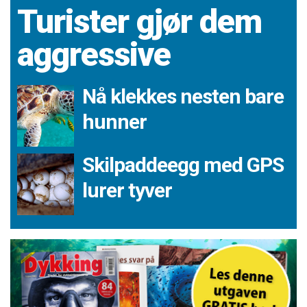
Turister gjør dem
aggressive
Nå klekkes nesten bare
hunner
Skilpaddeegg med GPS
lurer tyver