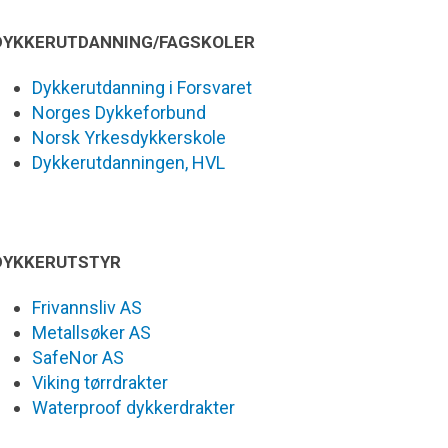
DYKKERUTDANNING/FAGSKOLER
Dykkerutdanning i Forsvaret
Norges Dykkeforbund
Norsk Yrkesdykkerskole
Dykkerutdanningen, HVL
DYKKERUTSTYR
Frivannsliv AS
Metallsøker AS
SafeNor AS
Viking tørrdrakter
Waterproof dykkerdrakter