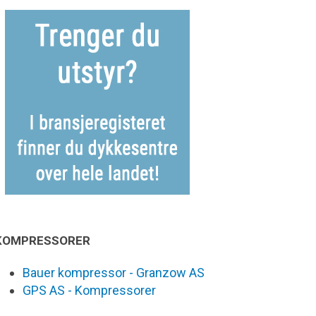
KOMPRESSORER
Bauer kompressor - Granzow AS
GPS AS - Kompressorer