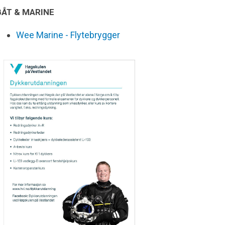
BÅT & MARINE
Wee Marine - Flytebrygger