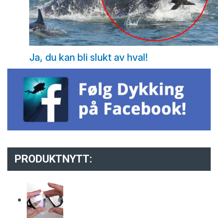
Ja, du kan bli slukt av hval!
PRODUKTNYTT: