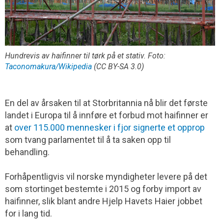
Hundrevis av haifinner til tørk på et stativ. Foto:
Taconomakura/Wikipedia
(CC BY-SA 3.0)
En del av årsaken til at Storbritannia nå blir det første
landet i Europa til å innføre et forbud mot haifinner er
at
over 115.000 mennesker i fjor signerte et opprop
som tvang parlamentet til å ta saken opp til
behandling.
Forhåpentligvis vil norske myndigheter levere på det
som stortinget bestemte i 2015 og forby import av
haifinner, slik blant andre Hjelp Havets Haier jobbet
for i lang tid.