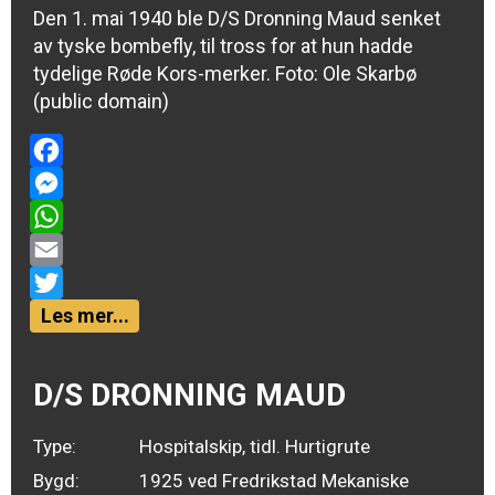
Den 1. mai 1940 ble D/S Dronning Maud senket
av tyske bombefly, til tross for at hun hadde
tydelige Røde Kors-merker. Foto:
Ole Skarbø
(public domain)
Facebook
Messenger
WhatsApp
Email
Twitter
Les mer...
D/S DRONNING MAUD
Type:
Hospitalskip, tidl. Hurtigrute
Bygd:
1925 ved Fredrikstad Mekaniske