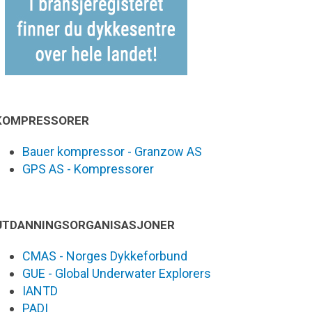
KOMPRESSORER
Bauer kompressor - Granzow AS
GPS AS - Kompressorer
UTDANNINGSORGANISASJONER
CMAS - Norges Dykkeforbund
GUE - Global Underwater Explorers
IANTD
PADI