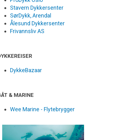
Stavern Dykkersenter
SørDykk, Arendal
Ålesund Dykkersenter
Frivannsliv AS
DYKKEREISER
DykkeBazaar
BÅT & MARINE
Wee Marine - Flytebrygger