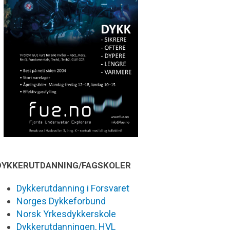
DYKKERUTDANNING/FAGSKOLER
Dykkerutdanning i Forsvaret
Norges Dykkeforbund
Norsk Yrkesdykkerskole
Dykkerutdanningen, HVL