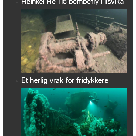
Heinkel He 115 bombefly i Ilsvika
Et herlig vrak for fridykkere