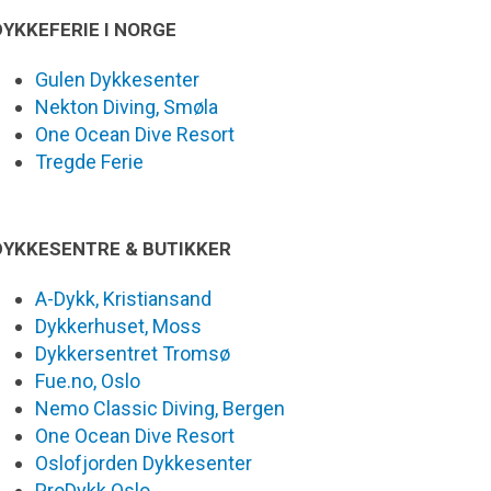
DYKKEFERIE I NORGE
Gulen Dykkesenter
Nekton Diving, Smøla
One Ocean Dive Resort
Tregde Ferie
DYKKESENTRE & BUTIKKER
A-Dykk, Kristiansand
Dykkerhuset, Moss
Dykkersentret Tromsø
Fue.no, Oslo
Nemo Classic Diving, Bergen
One Ocean Dive Resort
Oslofjorden Dykkesenter
ProDykk Oslo