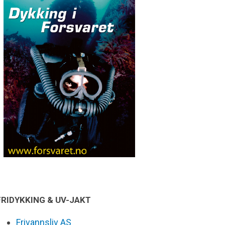
FRIDYKKING & UV-JAKT
Frivannsliv AS