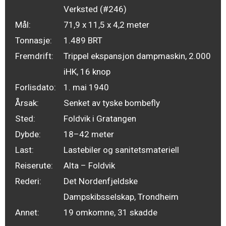
Verksted (#246)
Mål:
71,9 x 11,5 x 4,2 meter
Tonnasje:
1.489 BRT
Fremdrift:
Trippel ekspansjon dampmaskin, 2.000
iHK, 16 knop
Forlisdato:
1. mai 1940
Årsak:
Senket av tyske bombefly
Sted:
Foldvik i Gratangen
Dybde:
18–42 meter
Last:
Lastebiler og sanitetsmateriell
Reiserute:
Alta – Foldvik
Rederi:
Det Nordenfjeldske
Dampskibsselskap, Trondheim
Annet:
19 omkomne, 31 skadde