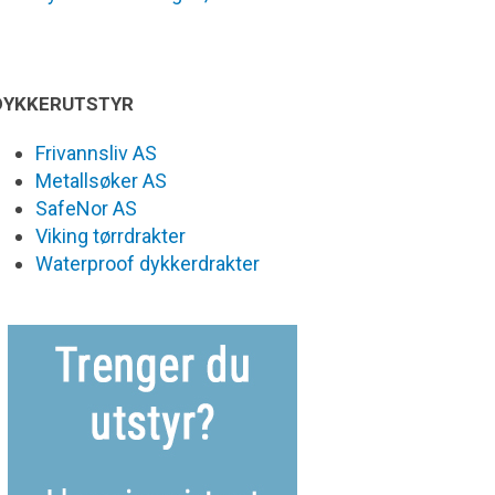
DYKKERUTSTYR
Frivannsliv AS
Metallsøker AS
SafeNor AS
Viking tørrdrakter
Waterproof dykkerdrakter