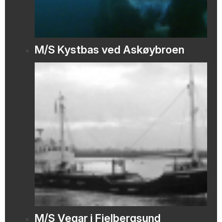
M/S Kystbas ved Askøybroen
M/S Vegar i Fjelbergsund