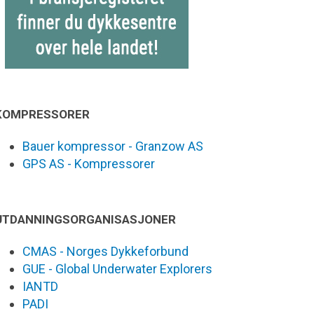
KOMPRESSORER
Bauer kompressor - Granzow AS
GPS AS - Kompressorer
UTDANNINGSORGANISASJONER
CMAS - Norges Dykkeforbund
GUE - Global Underwater Explorers
IANTD
PADI