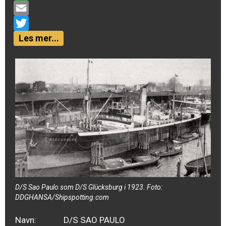
WhatsApp
Email
Twitter
Les mer...
D/S Sao Paulo som D/S Glücksburg i 1923. Foto:
DDGHANSA/Shipspotting.com
Navn:
D/S SAO PAULO