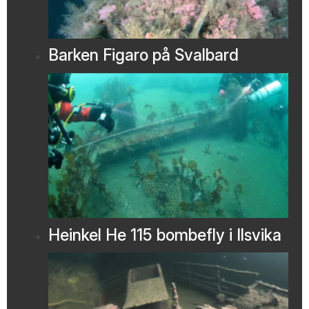
Barken Figaro på Svalbard
Heinkel He 115 bombefly i Ilsvika