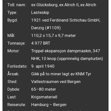
Tidl. navn:
ex Glücksburg, ex Alrich II, ex Alrich
Type:
Lasteskip
Bygd:
1921 ved Ferdinand Schichau GmbH,
Danzig (#1109)
Mål:
110,2 x 15,7 x 9,7 meter
Tonnasje:
4.977 BRT
Motor:
Trippel ekspansjon dampmaskin, 347
NHK, 10 knop (opprinnelig dampturbin)
Forlisdato:
9. april 1940
Årsak:
Gikk på to miner lagt av KNM Tyr
Sted:
Vatlestraumen ved Bergen
Dybde:
65–80 meter
Last:
Krigsmateriell
Reiserute:
Hamburg – Bergen