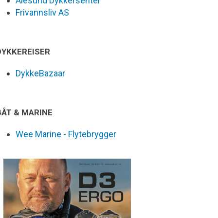
Ålesund Dykkersenter
Frivannsliv AS
DYKKEREISER
DykkeBazaar
BÅT & MARINE
Wee Marine - Flytebrygger