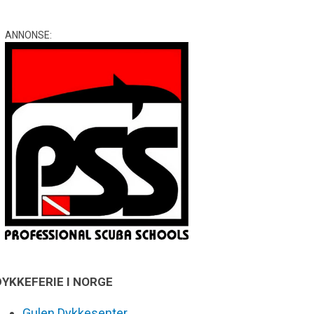
ANNONSE:
DYKKEFERIE I NORGE
Gulen Dykkesenter