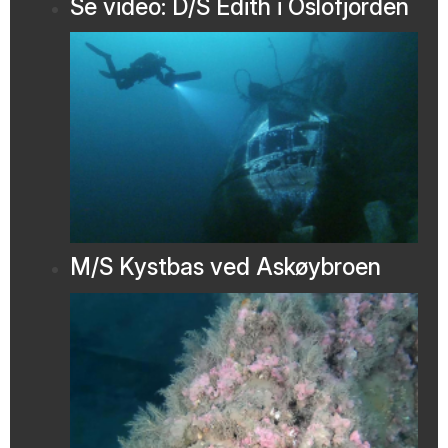
Se video: D/S Edith i Oslofjorden
M/S Kystbas ved Askøybroen