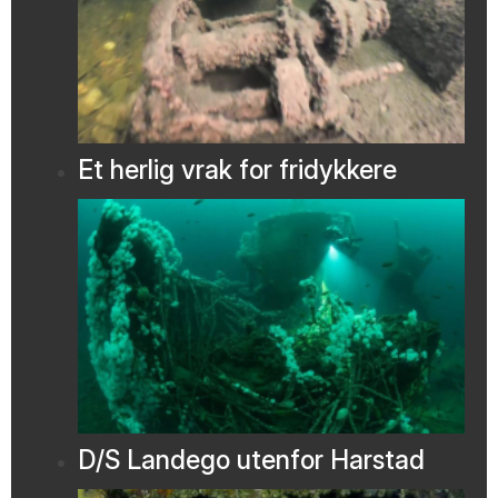
Et herlig vrak for fridykkere
D/S Landego utenfor Harstad