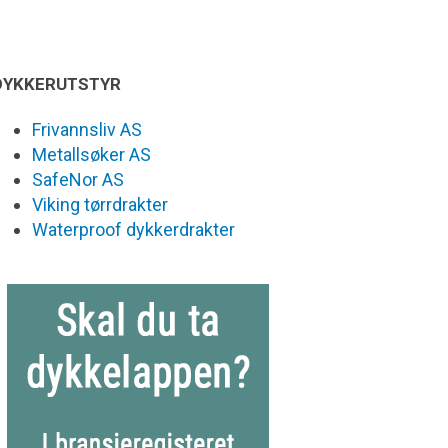
DYKKERUTSTYR
Frivannsliv AS
Metallsøker AS
SafeNor AS
Viking tørrdrakter
Waterproof dykkerdrakter