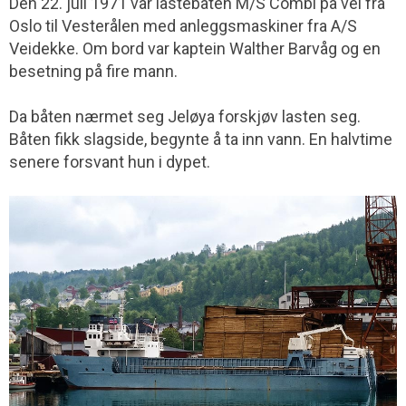
Den 22. juli 1971 var lastebåten M/S Combi på vei fra
Oslo til Vesterålen med anleggsmaskiner fra A/S
Veidekke. Om bord var kaptein Walther Barvåg og en
besetning på fire mann.
Da båten nærmet seg Jeløya forskjøv lasten seg.
Båten fikk slagside, begynte å ta inn vann. En halvtime
senere forsvant hun i dypet.