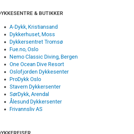
DYKKESENTRE & BUTIKKER
A-Dykk, Kristiansand
Dykkerhuset, Moss
Dykkersentret Tromsø
Fue.no, Oslo
Nemo Classic Diving, Bergen
One Ocean Dive Resort
Oslofjorden Dykkesenter
ProDykk Oslo
Stavern Dykkersenter
SørDykk, Arendal
Ålesund Dykkersenter
Frivannsliv AS
DYKKEREISER