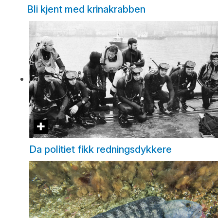
Bli kjent med krinakrabben
Da politiet fikk redningsdykkere