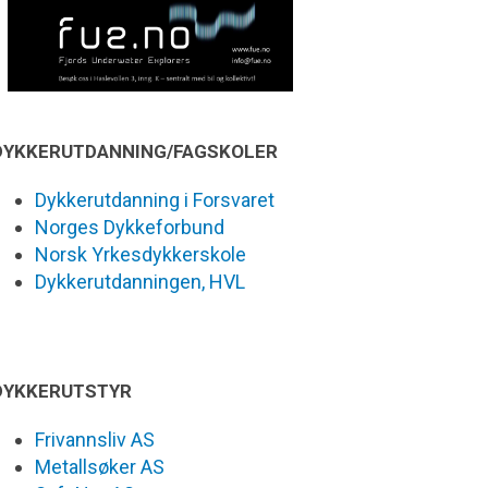
DYKKERUTDANNING/FAGSKOLER
Dykkerutdanning i Forsvaret
Norges Dykkeforbund
Norsk Yrkesdykkerskole
Dykkerutdanningen, HVL
DYKKERUTSTYR
Frivannsliv AS
Metallsøker AS