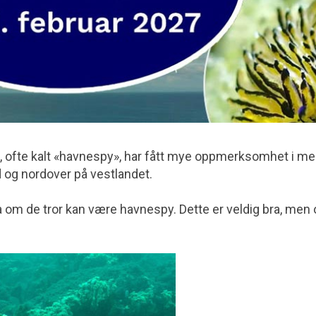
, ofte kalt «havnespy», har fått mye oppmerk­somhet i me
d og nordover på vestlandet.
m de tror kan være havnespy. Dette er veldig bra, men o