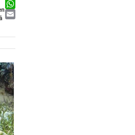
Twitter
en
WhatsApp
å
Email