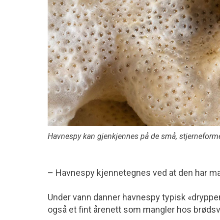
Havnespy kan gjenkjennes på de små, stjerneforme
– Havnespy kjennetegnes ved at den har man
Under vann danner havnespy typisk «dryppend
også et fint årenett som mangler hos brøds