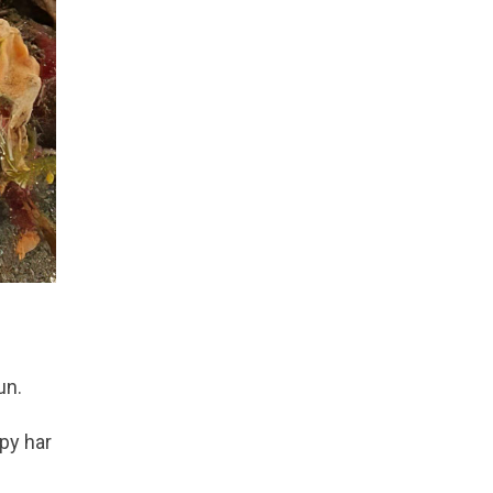
un.
py har