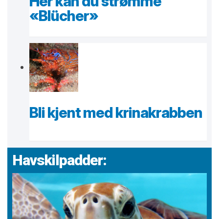
Her kan du strømme
«Blücher»
Bli kjent med krinakrabben
Havskilpadder: