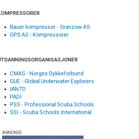
KOMPRESSORER
Bauer kompressor - Granzow AS
GPS AS - Kompressorer
UTDANNINGSORGANISASJONER
CMAS - Norges Dykkeforbund
GUE - Global Underwater Explorers
IANTD
PADI
PSS - Professional Scuba Schools
SSI - Scuba Schools International
ANNONSE: