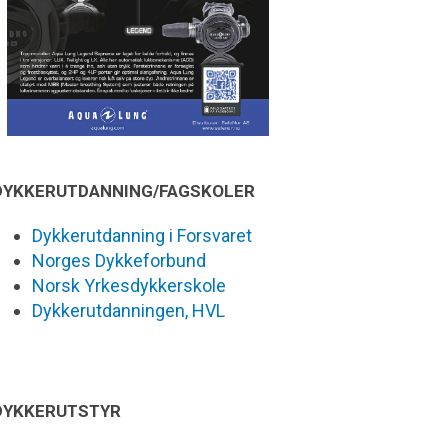
DYKKERUTDANNING/FAGSKOLER
Dykkerutdanning i Forsvaret
Norges Dykkeforbund
Norsk Yrkesdykkerskole
Dykkerutdanningen, HVL
DYKKERUTSTYR