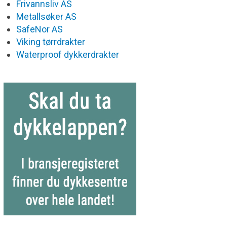
Frivannsliv AS
Metallsøker AS
SafeNor AS
Viking tørrdrakter
Waterproof dykkerdrakter