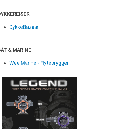
DYKKEREISER
DykkeBazaar
BÅT & MARINE
Wee Marine - Flytebrygger