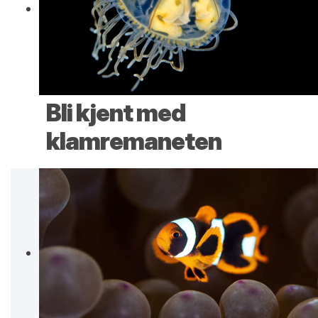
Bli kjent med
klamremaneten