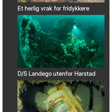
Et herlig vrak for fridykkere
D/S Landego utenfor Harstad