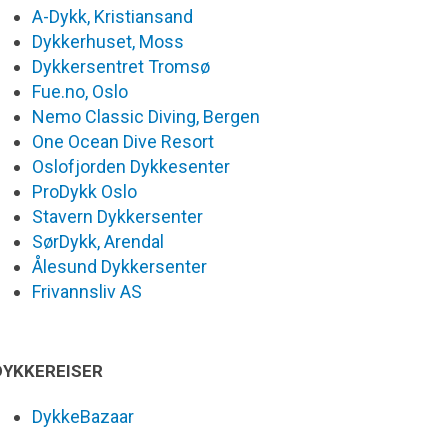
A-Dykk, Kristiansand
Dykkerhuset, Moss
Dykkersentret Tromsø
Fue.no, Oslo
Nemo Classic Diving, Bergen
One Ocean Dive Resort
Oslofjorden Dykkesenter
ProDykk Oslo
Stavern Dykkersenter
SørDykk, Arendal
Ålesund Dykkersenter
Frivannsliv AS
DYKKEREISER
DykkeBazaar