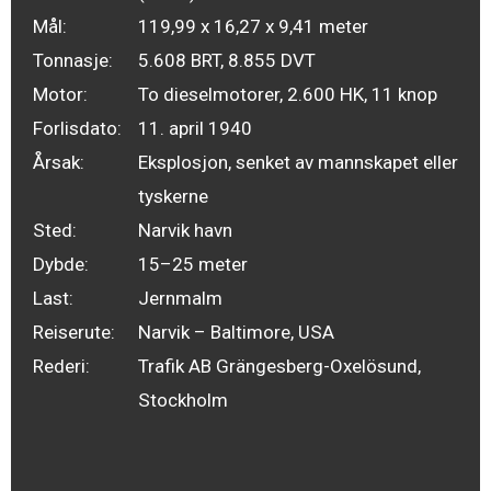
Mål:
119,99 x 16,27 x 9,41 meter
Tonnasje:
5.608 BRT, 8.855 DVT
Motor:
To dieselmotorer, 2.600 HK, 11 knop
Forlisdato:
11. april 1940
Årsak:
Eksplosjon, senket av mannskapet eller
tyskerne
Sted:
Narvik havn
Dybde:
15–25 meter
Last:
Jernmalm
Reiserute:
Narvik – Baltimore, USA
Rederi:
Trafik AB Grängesberg-Oxelösund,
Stockholm