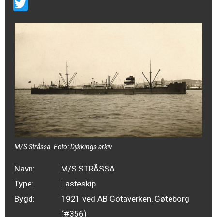
Email
Twitter
M/S Stråssa. Foto: Dykkings arkiv
Navn:
M/S STRÅSSA
Type:
Lasteskip
Bygd:
1921 ved AB Götaverken, Gøteborg
(#356)