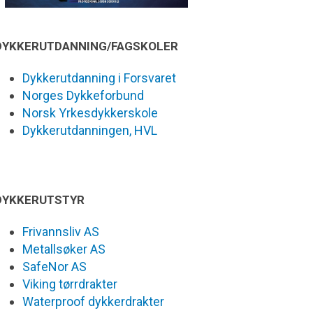
DYKKERUTDANNING/FAGSKOLER
Dykkerutdanning i Forsvaret
Norges Dykkeforbund
Norsk Yrkesdykkerskole
Dykkerutdanningen, HVL
DYKKERUTSTYR
Frivannsliv AS
Metallsøker AS
SafeNor AS
Viking tørrdrakter
Waterproof dykkerdrakter