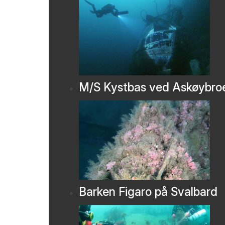
M/S Kystbas ved Askøybro
Barken Figaro på Svalbard