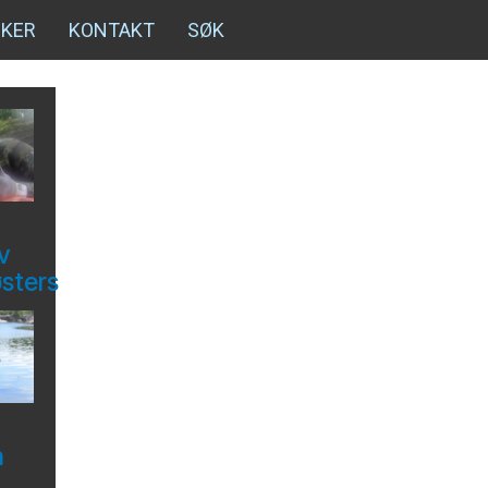
NKER
KONTAKT
SØK
v
østers
å