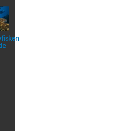
efisken
de