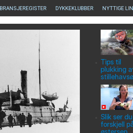
BRANSJEREGISTER
DYKKEKLUBBER
NYTTIGE LI
Tips til
plukking a
stillehavs
Slik ser du
forskjell p
østersen