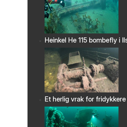
Heinkel He 115 bombefly i Il
Et herlig vrak for fridykkere