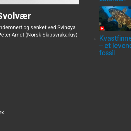
Svolvær
ondemnert og senket ved Svinøya.
Peter Arndt (Norsk Skipsvrakarkiv)
Kvastfinn
– et leven
fossil
ex