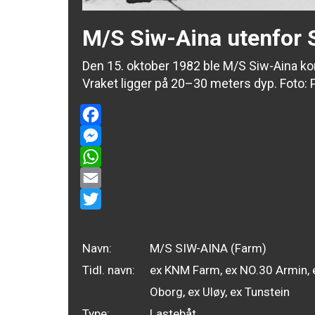
M/S Siw-Aina utenfor 
Den 15. oktober 1982 ble M/S Siw-Aina k
Vraket ligger på 20–30 meters dyp. Foto: 
Facebook
Messenger
WhatsApp
Email
Twitter
Navn:
M/S SIW-AINA (Farm)
Tidl. navn:
ex KNM Farm, ex NO.30 Armin, 
Oborg, ex Uløy, ex Tunstein
Type:
Lastebåt