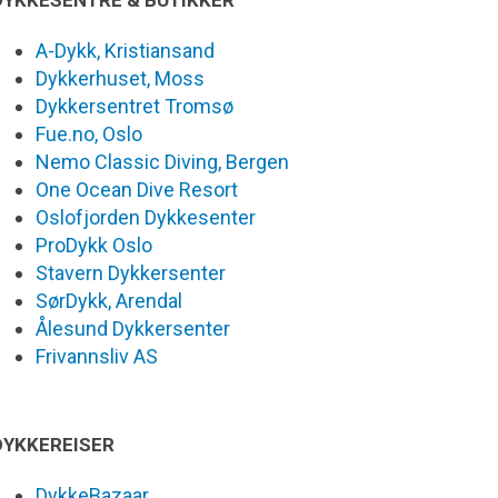
DYKKESENTRE & BUTIKKER
A-Dykk, Kristiansand
Dykkerhuset, Moss
Dykkersentret Tromsø
Fue.no, Oslo
Nemo Classic Diving, Bergen
One Ocean Dive Resort
Oslofjorden Dykkesenter
ProDykk Oslo
Stavern Dykkersenter
SørDykk, Arendal
Ålesund Dykkersenter
Frivannsliv AS
DYKKEREISER
DykkeBazaar