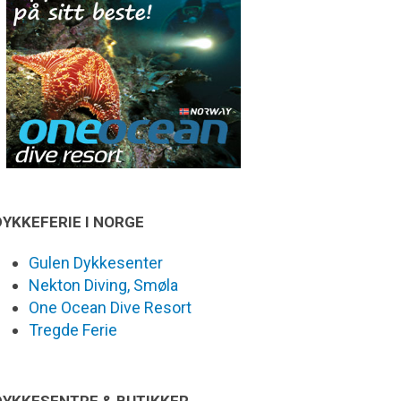
DYKKEFERIE I NORGE
Gulen Dykkesenter
Nekton Diving, Smøla
One Ocean Dive Resort
Tregde Ferie