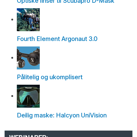
Optiske linser til Scubapro D-Mask
Fourth Element Argonaut 3.0
Pålitelig og ukomplisert
Deilig maske: Halcyon UniVision