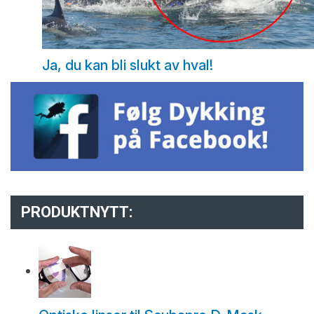
Ja, du kan bli slukt av hval!
PRODUKTNYTT: