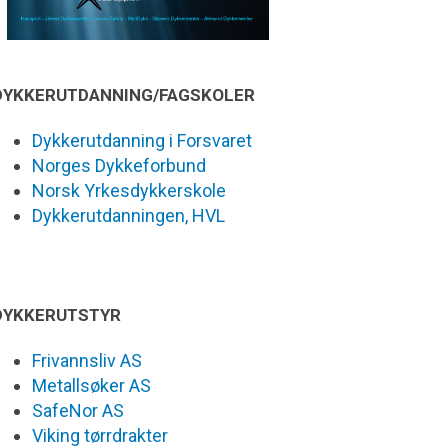
DYKKERUTDANNING/FAGSKOLER
Dykkerutdanning i Forsvaret
Norges Dykkeforbund
Norsk Yrkesdykkerskole
Dykkerutdanningen, HVL
DYKKERUTSTYR
Frivannsliv AS
Metallsøker AS
SafeNor AS
Viking tørrdrakter