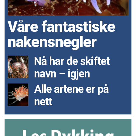
Våre fantastiske
nakensnegler
Nå har de skiftet
navn – igjen
Alle artene er på
nett