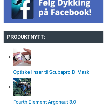
PRODUKTNYTT:
Optiske linser til Scubapro D-Mask
Fourth Element Argonaut 3.0