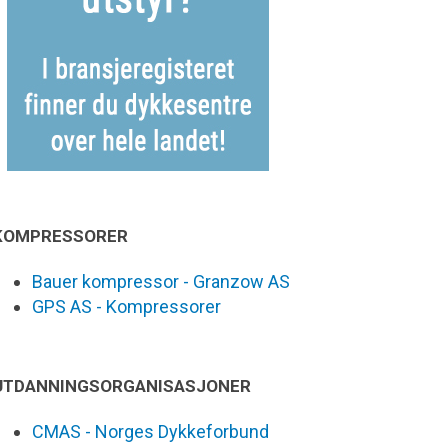
KOMPRESSORER
Bauer kompressor - Granzow AS
GPS AS - Kompressorer
UTDANNINGSORGANISASJONER
CMAS - Norges Dykkeforbund