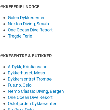
DYKKEFERIE I NORGE
Gulen Dykkesenter
Nekton Diving, Smøla
One Ocean Dive Resort
Tregde Ferie
DYKKESENTRE & BUTIKKER
A-Dykk, Kristiansand
Dykkerhuset, Moss
Dykkersentret Tromsø
Fue.no, Oslo
Nemo Classic Diving, Bergen
One Ocean Dive Resort
Oslofjorden Dykkesenter
ProDykk Oslo