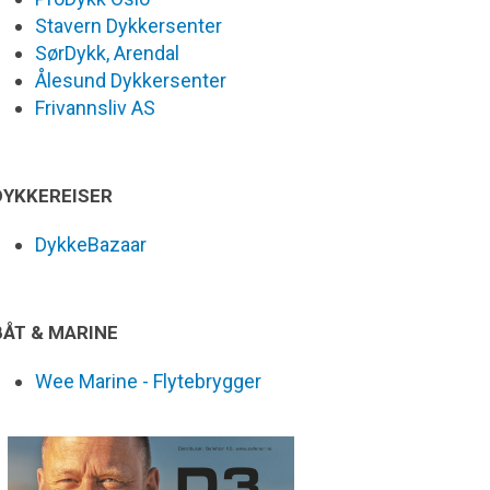
Stavern Dykkersenter
SørDykk, Arendal
Ålesund Dykkersenter
Frivannsliv AS
DYKKEREISER
DykkeBazaar
BÅT & MARINE
Wee Marine - Flytebrygger