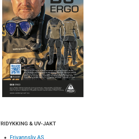
FRIDYKKING & UV-JAKT
Frivannsliv AS