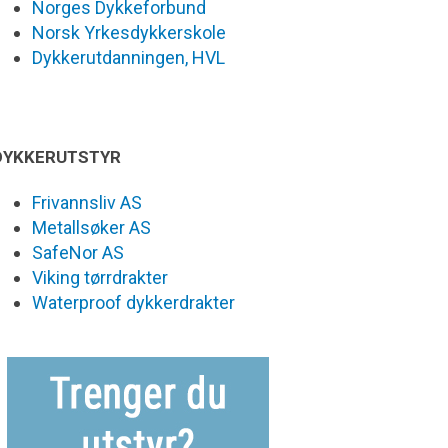
Norges Dykkeforbund
Norsk Yrkesdykkerskole
Dykkerutdanningen, HVL
DYKKERUTSTYR
Frivannsliv AS
Metallsøker AS
SafeNor AS
Viking tørrdrakter
Waterproof dykkerdrakter