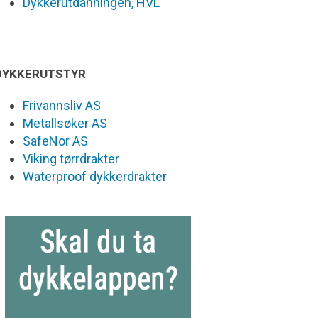
Dykkerutdanningen, HVL
DYKKERUTSTYR
Frivannsliv AS
Metallsøker AS
SafeNor AS
Viking tørrdrakter
Waterproof dykkerdrakter