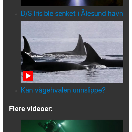
D/S Iris ble senket i Ålesund havn
Kan vågehvalen unnslippe?
Flere videoer: