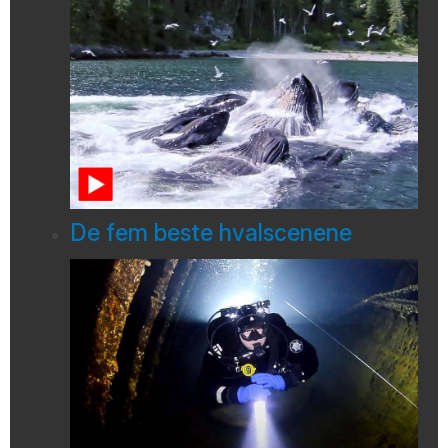
De fem beste hvalscenene