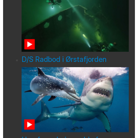
D/S Radbod i Ørstafjorden