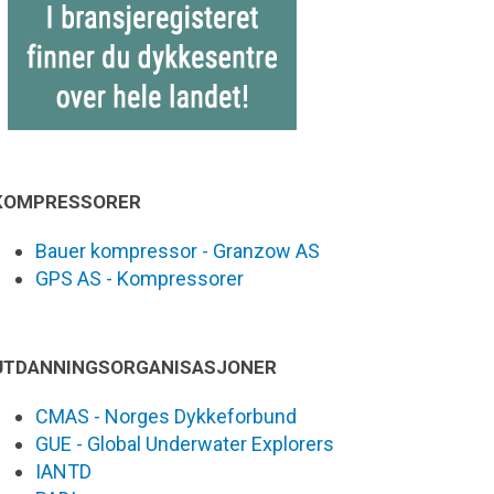
KOMPRESSORER
Bauer kompressor - Granzow AS
GPS AS - Kompressorer
UTDANNINGSORGANISASJONER
CMAS - Norges Dykkeforbund
GUE - Global Underwater Explorers
IANTD