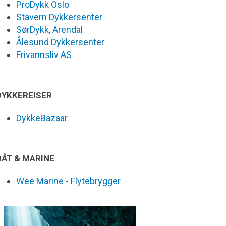
ProDykk Oslo
Stavern Dykkersenter
SørDykk, Arendal
Ålesund Dykkersenter
Frivannsliv AS
DYKKEREISER
DykkeBazaar
BÅT & MARINE
Wee Marine - Flytebrygger