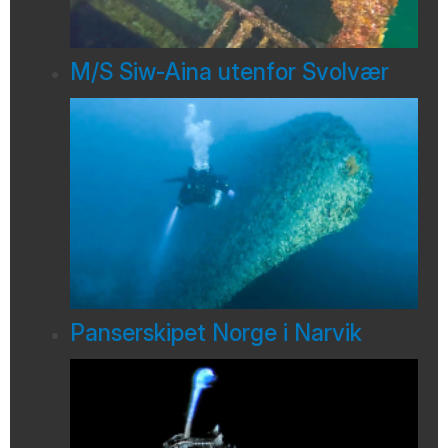
M/S Siw-Aina utenfor Svolvær
Panserskipet Norge i Narvik