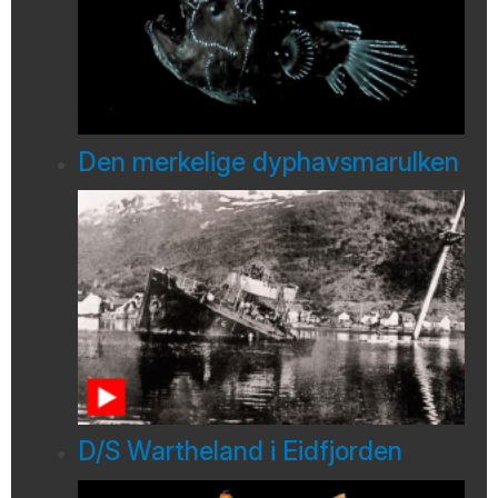
Den merkelige dyphavsmarulken
D/S Wartheland i Eidfjorden