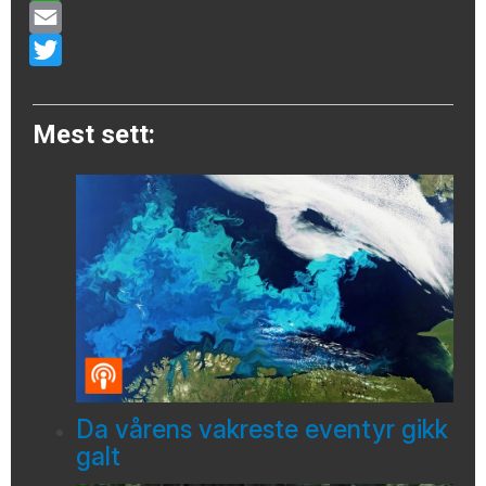
WhatsApp
Email
Twitter
Mest sett:
Da vårens vakreste eventyr gikk
galt