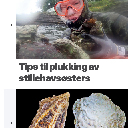
Tips til plukking av
stillehavsøsters