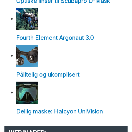
Optiske linser til Scubapro D-Mask
Fourth Element Argonaut 3.0
Pålitelig og ukomplisert
Deilig maske: Halcyon UniVision