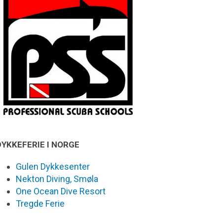
DYKKEFERIE I NORGE
Gulen Dykkesenter
Nekton Diving, Smøla
One Ocean Dive Resort
Tregde Ferie