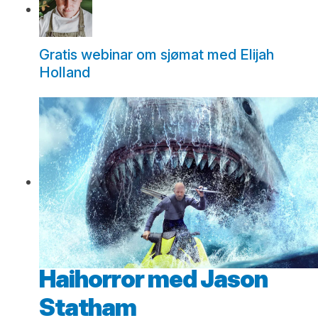
Gratis webinar om sjømat med Elijah
Holland
Haihorror med Jason
Statham