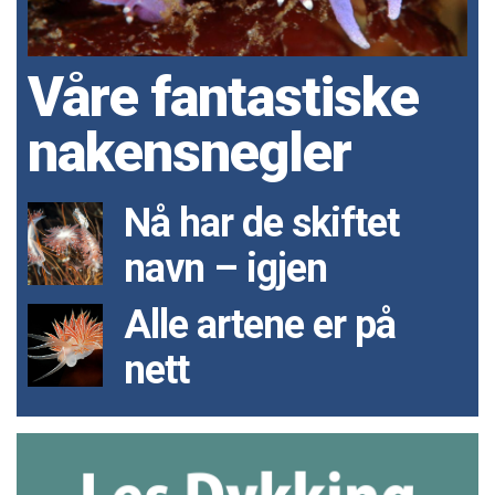
Våre fantastiske
nakensnegler
Nå har de skiftet
navn – igjen
Alle artene er på
nett