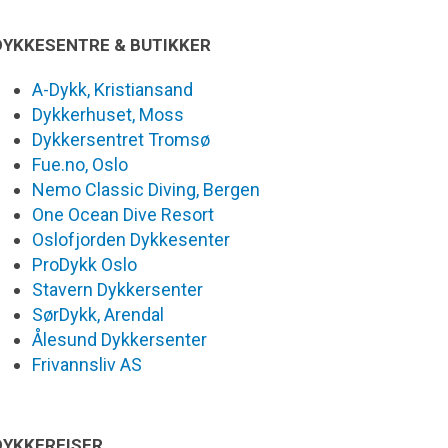
DYKKESENTRE & BUTIKKER
A-Dykk, Kristiansand
Dykkerhuset, Moss
Dykkersentret Tromsø
Fue.no, Oslo
Nemo Classic Diving, Bergen
One Ocean Dive Resort
Oslofjorden Dykkesenter
ProDykk Oslo
Stavern Dykkersenter
SørDykk, Arendal
Ålesund Dykkersenter
Frivannsliv AS
DYKKEREISER