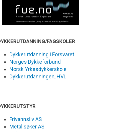
DYKKERUTDANNING/FAGSKOLER
Dykkerutdanning i Forsvaret
Norges Dykkeforbund
Norsk Yrkesdykkerskole
Dykkerutdanningen, HVL
DYKKERUTSTYR
Frivannsliv AS
Metallsøker AS