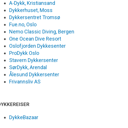
A-Dykk, Kristiansand
Dykkerhuset, Moss
Dykkersentret Tromsø
Fue.no, Oslo
Nemo Classic Diving, Bergen
One Ocean Dive Resort
Oslofjorden Dykkesenter
ProDykk Oslo
Stavern Dykkersenter
SørDykk, Arendal
Ålesund Dykkersenter
Frivannsliv AS
DYKKEREISER
DykkeBazaar