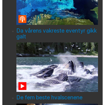
Da vårens vakreste eventyr gikk
galt
De fem beste hvalscenene