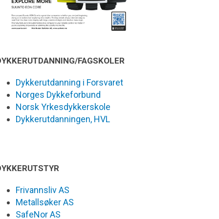
DYKKERUTDANNING/FAGSKOLER
Dykkerutdanning i Forsvaret
Norges Dykkeforbund
Norsk Yrkesdykkerskole
Dykkerutdanningen, HVL
DYKKERUTSTYR
Frivannsliv AS
Metallsøker AS
SafeNor AS