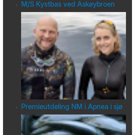
M/S Kystbas ved Askøybroen
Premieutdeling NM i Apnea i sjø