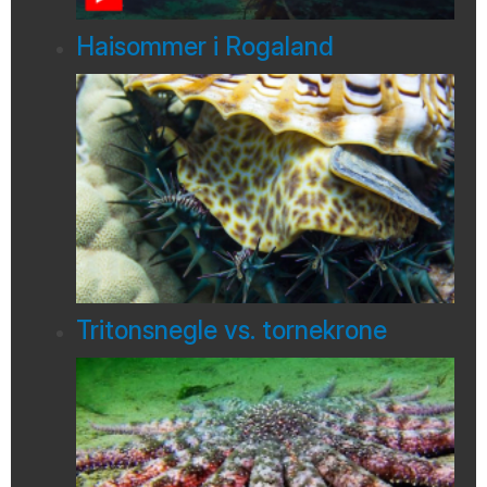
Haisommer i Rogaland
Tritonsnegle vs. tornekrone