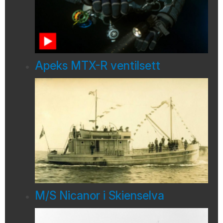
Apeks MTX-R ventilsett
M/S Nicanor i Skienselva