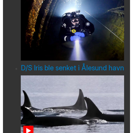
D/S Iris ble senket i Ålesund havn