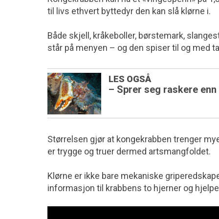
til livs ethvert byttedyr den kan slå klørne i.
Både skjell, kråkeboller, børstemark, slange­s
står på menyen – og den spiser til og med ta
LES OGSÅ
– Sprer seg raskere enn
Størrelsen gjør at kongekrabben trenger mye 
er trygge og truer dermed artsmangfoldet.
Klørne er ikke bare mekaniske griperedskap
informasjon til krabbens to hjerner og hjelpe