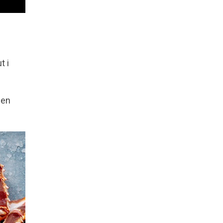
t i
men