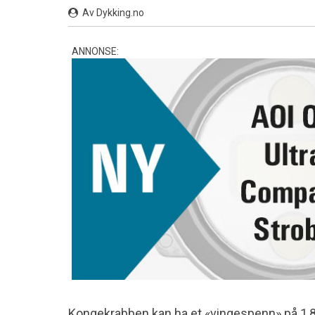
Av Dykking.no
ANNONSE:
Kongekrabben kan ha et «vingespenn» på 1,8 