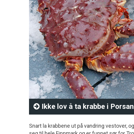
Ikke lov å ta krabbe i Porsa
Snart la krabbene ut på vandring vestover, og
seg til hele Finnmark og er funnet sør for T