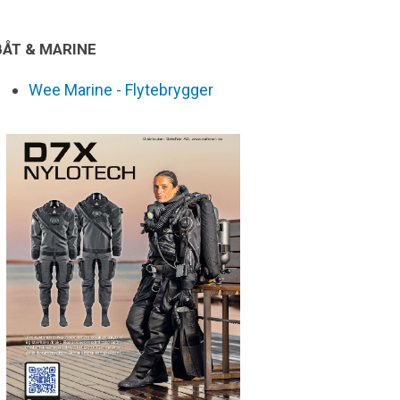
BÅT & MARINE
Wee Marine - Flytebrygger