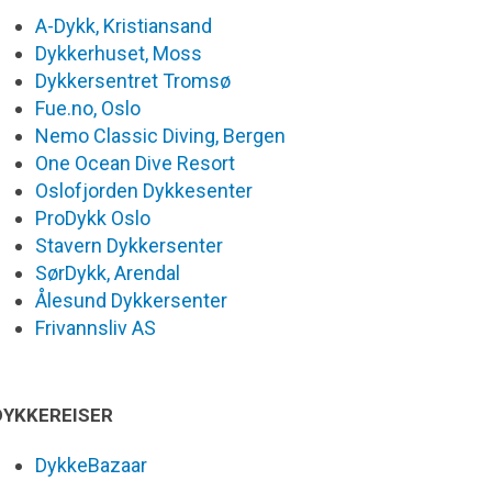
A-Dykk, Kristiansand
Dykkerhuset, Moss
Dykkersentret Tromsø
Fue.no, Oslo
Nemo Classic Diving, Bergen
One Ocean Dive Resort
Oslofjorden Dykkesenter
ProDykk Oslo
Stavern Dykkersenter
SørDykk, Arendal
Ålesund Dykkersenter
Frivannsliv AS
DYKKEREISER
DykkeBazaar