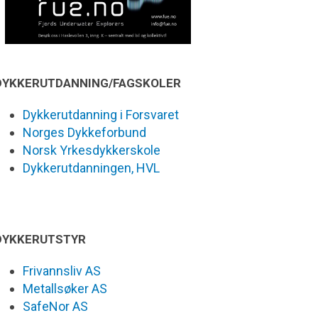
DYKKERUTDANNING/FAGSKOLER
Dykkerutdanning i Forsvaret
Norges Dykkeforbund
Norsk Yrkesdykkerskole
Dykkerutdanningen, HVL
DYKKERUTSTYR
Frivannsliv AS
Metallsøker AS
SafeNor AS