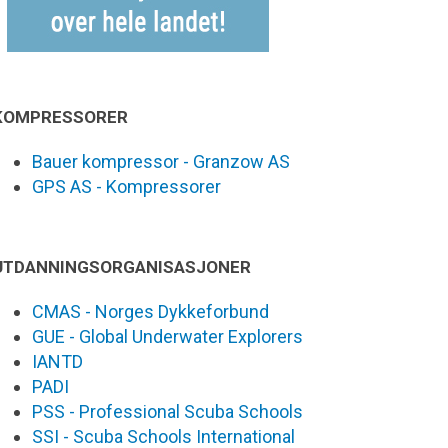
KOMPRESSORER
Bauer kompressor - Granzow AS
GPS AS - Kompressorer
UTDANNINGSORGANISASJONER
CMAS - Norges Dykkeforbund
GUE - Global Underwater Explorers
IANTD
PADI
PSS - Professional Scuba Schools
SSI - Scuba Schools International