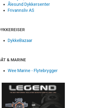
Ålesund Dykkersenter
Frivannsliv AS
DYKKEREISER
DykkeBazaar
BÅT & MARINE
Wee Marine - Flytebrygger