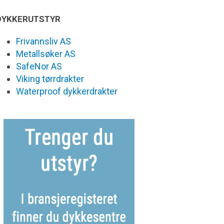
DYKKERUTSTYR
Frivannsliv AS
Metallsøker AS
SafeNor AS
Viking tørrdrakter
Waterproof dykkerdrakter