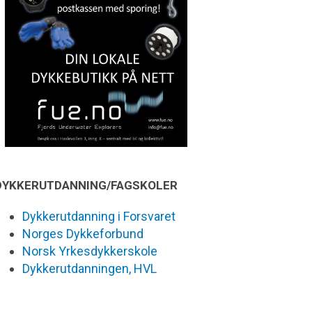
DYKKERUTDANNING/FAGSKOLER
Dykkerutdanning i Forsvaret
Norges Dykkeforbund
Norsk Yrkesdykkerskole
Dykkerutdanningen, HVL