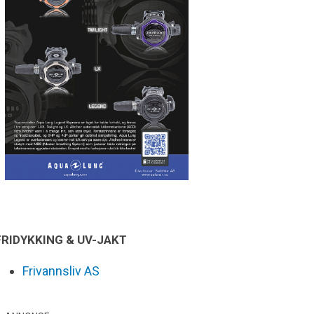
FRIDYKKING & UV-JAKT
Frivannsliv AS