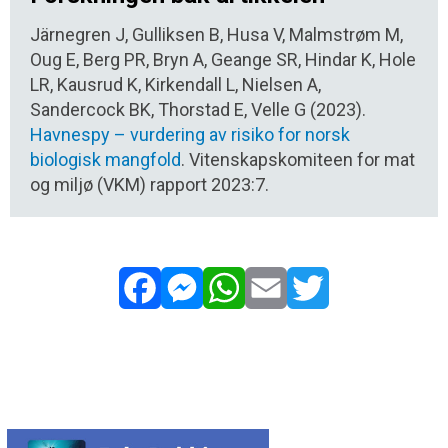
Järnegren J, Gulliksen B, Husa V, Malmstrøm M,
Oug E, Berg PR, Bryn A, Geange SR, Hindar K, Hole
LR, Kausrud K, Kirkendall L, Nielsen A,
Sandercock BK, Thorstad E, Velle G (2023).
Havnespy – vurdering av risiko for norsk
biologisk mangfold
. Vitenskapskomiteen for mat
og miljø (VKM) rapport 2023:7.
Facebook
Messenger
WhatsApp
Email
Twitter