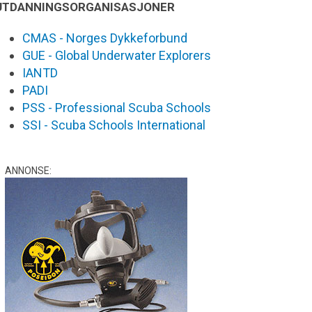
UTDANNINGSORGANISASJONER
CMAS - Norges Dykkeforbund
GUE - Global Underwater Explorers
IANTD
PADI
PSS - Professional Scuba Schools
SSI - Scuba Schools International
ANNONSE: