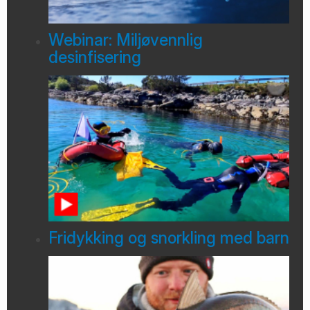
Webinar: Miljøvennlig
desinfisering
Fridykking og snorkling med barn