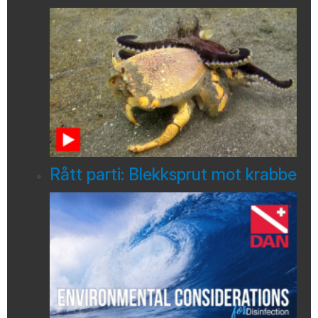
Rått parti: Blekksprut mot krabbe