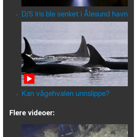
D/S Iris ble senket i Ålesund havn
Kan vågehvalen unnslippe?
Flere videoer: