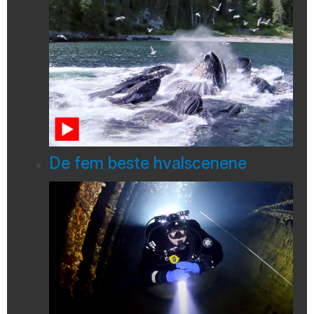
De fem beste hvalscenene