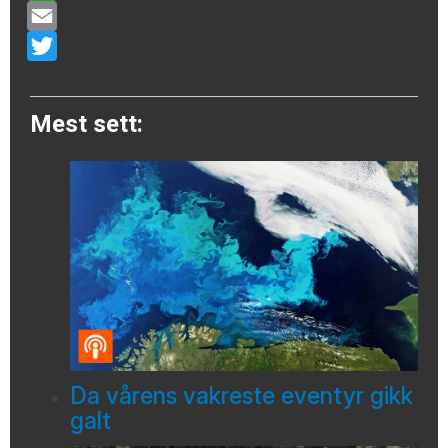
WhatsApp
Email
Twitter
Mest sett:
Da vårens vakreste eventyr gikk
galt