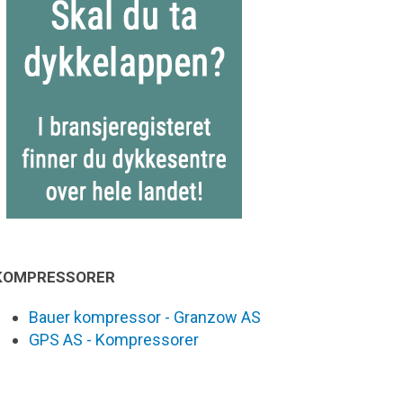
KOMPRESSORER
Bauer kompressor - Granzow AS
GPS AS - Kompressorer