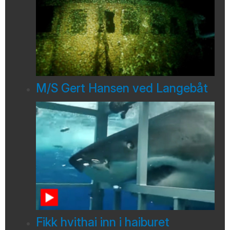
M/S Gert Hansen ved Langebåt
Fikk hvithai inn i haiburet