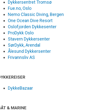
Dykkersentret Tromsø
Fue.no, Oslo
Nemo Classic Diving, Bergen
One Ocean Dive Resort
Oslofjorden Dykkesenter
ProDykk Oslo
Stavern Dykkersenter
SørDykk, Arendal
Ålesund Dykkersenter
Frivannsliv AS
DYKKEREISER
DykkeBazaar
BÅT & MARINE