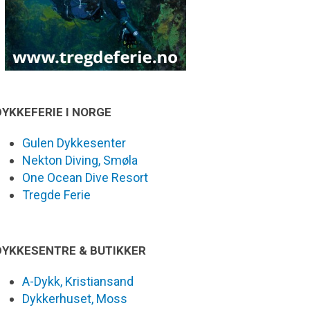
DYKKEFERIE I NORGE
Gulen Dykkesenter
Nekton Diving, Smøla
One Ocean Dive Resort
Tregde Ferie
DYKKESENTRE & BUTIKKER
A-Dykk, Kristiansand
Dykkerhuset, Moss