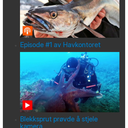
Episode #1 av Havkontoret
Blekksprut prøvde å stjele
kamera