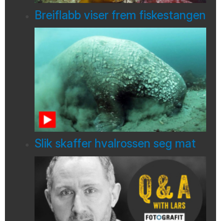
Breiflabb viser frem fiskestangen
Slik skaffer hvalrossen seg mat