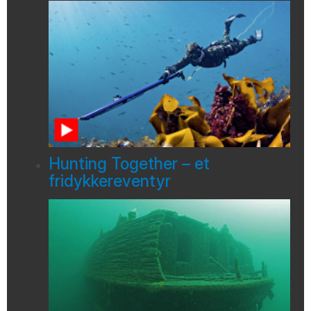
Hunting Together – et
fridykkereventyr