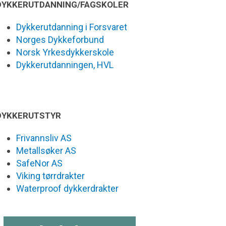
DYKKERUTDANNING/FAGSKOLER
Dykkerutdanning i Forsvaret
Norges Dykkeforbund
Norsk Yrkesdykkerskole
Dykkerutdanningen, HVL
DYKKERUTSTYR
Frivannsliv AS
Metallsøker AS
SafeNor AS
Viking tørrdrakter
Waterproof dykkerdrakter