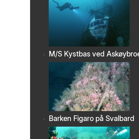
M/S Kystbas ved Askøybro
Barken Figaro på Svalbard