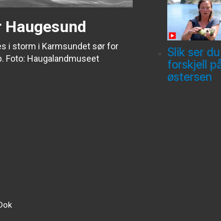
or Haugesund
s i storm i Karmsundet sør for
Slik ser du
p. Foto: Haugalandmuseet
forskjell p
østersen
Dok