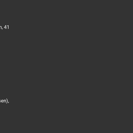
n, 41
en),