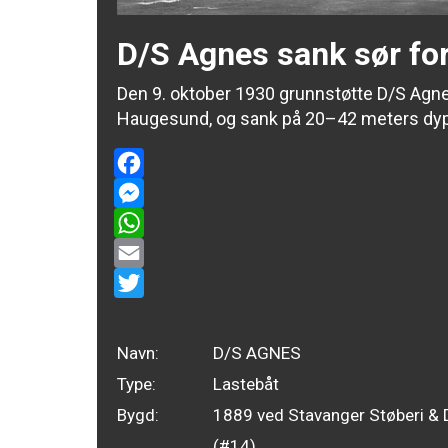
D/S Agnes sank sør f
Den 9. oktober 1930 grunnstøtte D/S Agne
Haugesund, og sank på 20–42 meters dy
Facebook
Messenger
WhatsApp
Email
Twitter
Navn:
D/S AGNES
Type:
Lastebåt
Bygd:
1889 ved Stavanger Støberi & 
(#14)