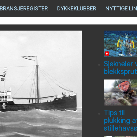
BRANSJEREGISTER
DYKKEKLUBBER
NYTTIGE LI
Sjøkneler 
blekksprut
Tips til
plukking a
stillehavs