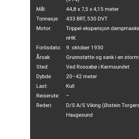
Mål:
44,8 x 7,5 x 4,15 meter
Tonnasje:
433 BRT, 530 DVT
Motor:
Trippel ekspansjon dampmaski
nHK
Forlisdato:
9. oktober 1930
Årsak:
Grunnstøtte og sank i en storm
Sted:
Ved Rossabø i Karmsundet
Dybde:
20–42 meter
Last:
Kull
Reiserute:
–
Rederi:
D/S A/S Viking (Øistein Torgers
Haugesund