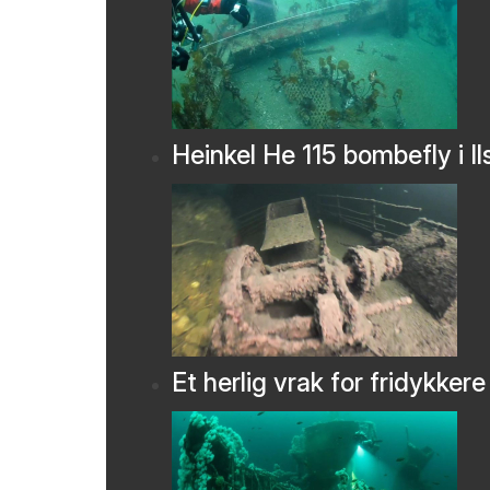
Heinkel He 115 bombefly i Il
Et herlig vrak for fridykkere