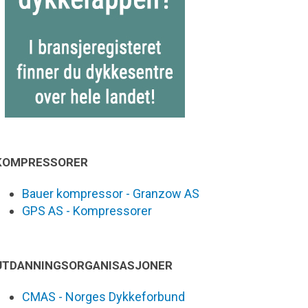
KOMPRESSORER
Bauer kompressor - Granzow AS
GPS AS - Kompressorer
UTDANNINGSORGANISASJONER
CMAS - Norges Dykkeforbund