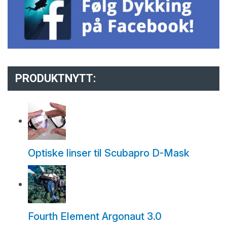
PRODUKTNYTT:
Optiske linser til Scubapro D-Mask
Fourth Element Argonaut 3.0