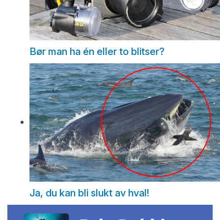
Bør man ha én eller to blitser?
Ja, du kan bli slukt av hval!