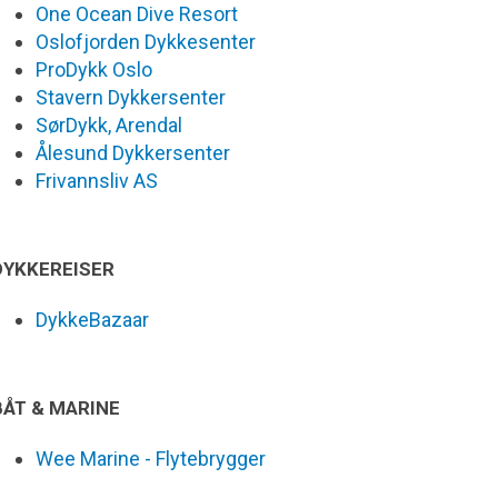
One Ocean Dive Resort
Oslofjorden Dykkesenter
ProDykk Oslo
Stavern Dykkersenter
SørDykk, Arendal
Ålesund Dykkersenter
Frivannsliv AS
DYKKEREISER
DykkeBazaar
BÅT & MARINE
Wee Marine - Flytebrygger