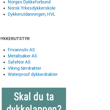
Norges Dykkeforbund
Norsk Yrkesdykkerskole
Dykkerutdanningen, HVL
DYKKERUTSTYR
Frivannsliv AS
Metallsøker AS
SafeNor AS
Viking tørrdrakter
Waterproof dykkerdrakter