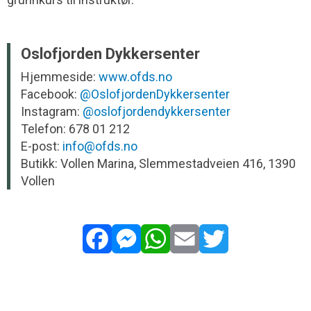
Oslofjorden Dykkersenter
Hjemmeside:
www.ofds.no
Facebook:
@OslofjordenDykkersenter
Instagram:
@oslofjordendykkersenter
Telefon: 678 01 212
E-post:
info@ofds.no
Butikk: Vollen Marina, Slemmestadveien 416, 1390
Vollen
Facebook
Messenger
WhatsApp
Email
Twitter