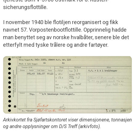
sicherungs­flottille.
I november 1940 ble flotiljen reorganisert og fikk
navnet 57. Vorposten­boot­flottille. Opprinnelig hadde
man benyttet seg av norske hvalbåter, senere ble det
etterfylt med tyske trålere og andre fartøyer.
Arkivkortet fra Sjøfartskontoret viser dimensjonene, tonnasjen
og andre opplysninger om D/S Treff (arkivfoto).