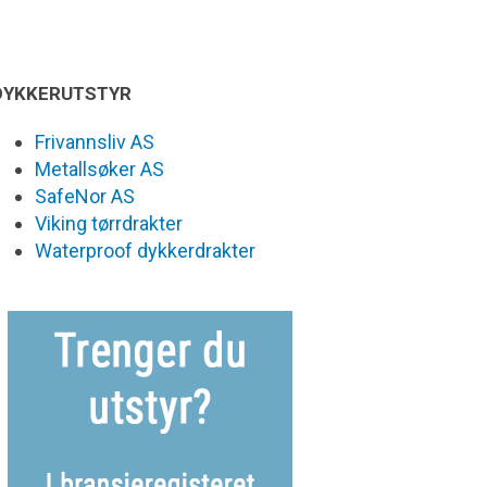
DYKKERUTSTYR
Frivannsliv AS
Metallsøker AS
SafeNor AS
Viking tørrdrakter
Waterproof dykkerdrakter