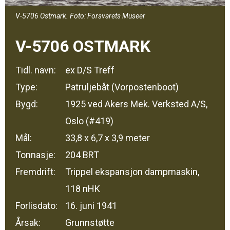
V-5706 Ostmark. Foto: Forsvarets Museer
V-5706 OSTMARK
Tidl. navn:
ex D/S Treff
Type:
Patruljebåt (Vorpostenboot)
Bygd:
1925 ved Akers Mek. Verksted A/S,
Oslo (#419)
Mål:
33,8 x 6,7 x 3,9 meter
Tonnasje:
204 BRT
Fremdrift:
Trippel ekspansjon dampmaskin,
118 nHK
Forlisdato:
16. juni 1941
Årsak:
Grunnstøtte