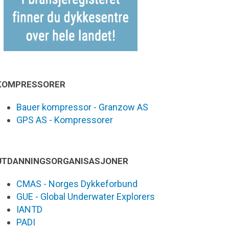
KOMPRESSORER
Bauer kompressor - Granzow AS
GPS AS - Kompressorer
UTDANNINGSORGANISASJONER
CMAS - Norges Dykkeforbund
GUE - Global Underwater Explorers
IANTD
PADI