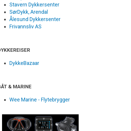
Stavern Dykkersenter
SørDykk, Arendal
Ålesund Dykkersenter
Frivannsliv AS
DYKKEREISER
DykkeBazaar
BÅT & MARINE
Wee Marine - Flytebrygger