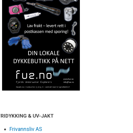
FRIDYKKING & UV-JAKT
Frivannsliv AS