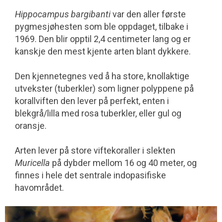
Hippocampus bargibanti
var den aller første
pygmesjøhesten som ble oppdaget, tilbake i
1969. Den blir opptil 2,4 centimeter lang og er
kanskje den mest kjente arten blant dykkere.
Den kjennetegnes ved å ha store, knollaktige
utvekster (tuberkler) som ligner polyppene på
korallviften den lever på perfekt, enten i
blekgrå/lilla med rosa tuberkler, eller gul og
oransje.
Arten lever på store viftekoraller i slekten
Muricella
på dybder mellom 16 og 40 meter, og
finnes i hele det sentrale indopasifiske
havområdet.