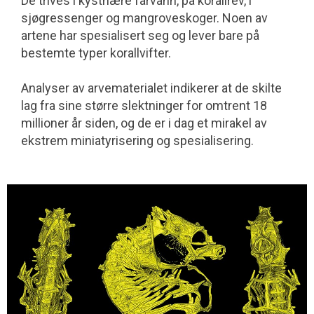
De trives i kystnære farvann, på korallrev, i
sjøgressenger og mangrove­skoger. Noen av
artene har spesialisert seg og lever bare på
bestemte typer korallvifter.
Analyser av arvematerialet indikerer at de skilte
lag fra sine større slektninger for omtrent 18
millioner år siden, og de er i dag et mirakel av
ekstrem miniatyrisering og spesialisering.