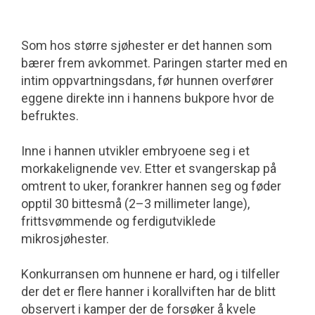
Som hos større sjøhester er det hannen som
bærer frem avkommet. Paringen starter med en
intim oppvartningsdans, før hunnen overfører
eggene direkte inn i hannens bukpore hvor de
befruktes.
Inne i hannen utvikler embryoene seg i et
morkakelignende vev. Etter et svanger­skap på
omtrent to uker, forankrer hannen seg og føder
opptil 30 bittesmå (2–3 millimeter lange),
frittsvømmende og ferdigutviklede
mikrosjøhester.
Konkurransen om hunnene er hard, og i tilfeller
der det er flere hanner i korall­viften har de blitt
observert i kamper der de forsøker å kvele