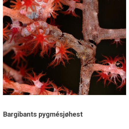
Bargibants pygmésjøhest