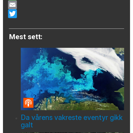
WhatsApp
Email
Twitter
Mest sett:
Da vårens vakreste eventyr gikk
galt