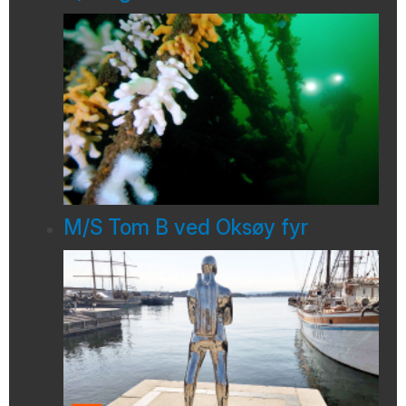
M/S Tom B ved Oksøy fyr