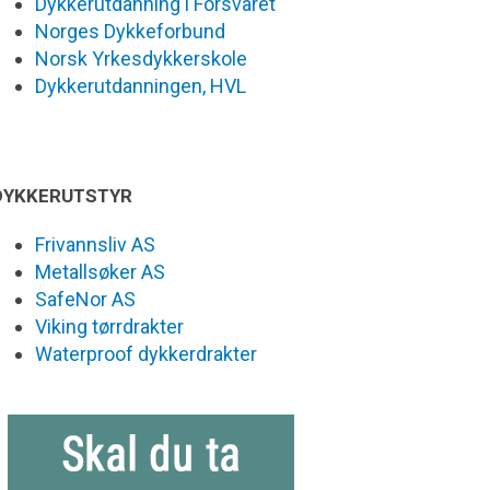
Dykkerutdanning i Forsvaret
Norges Dykkeforbund
Norsk Yrkesdykkerskole
Dykkerutdanningen, HVL
DYKKERUTSTYR
Frivannsliv AS
Metallsøker AS
SafeNor AS
Viking tørrdrakter
Waterproof dykkerdrakter