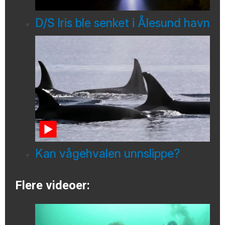
D/S Iris ble senket i Ålesund havn
Kan vågehvalen unnslippe?
Flere videoer: