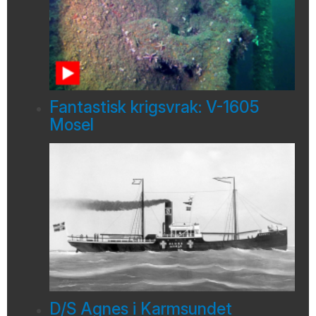
Fantastisk krigsvrak: V-1605
Mosel
D/S Agnes i Karmsundet