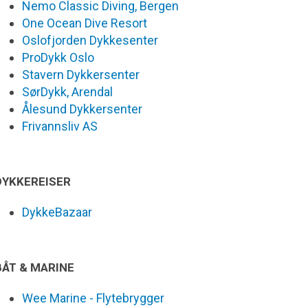
Nemo Classic Diving, Bergen
One Ocean Dive Resort
Oslofjorden Dykkesenter
ProDykk Oslo
Stavern Dykkersenter
SørDykk, Arendal
Ålesund Dykkersenter
Frivannsliv AS
DYKKEREISER
DykkeBazaar
BÅT & MARINE
Wee Marine - Flytebrygger