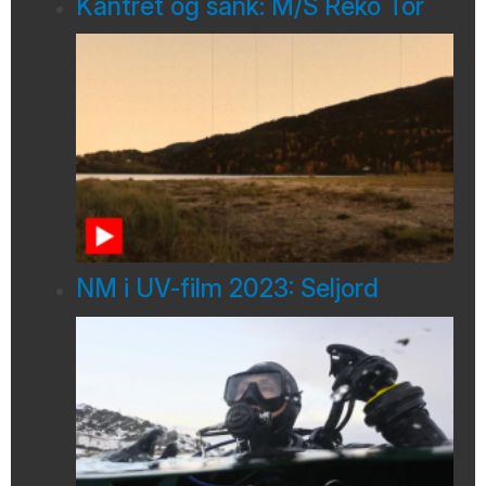
Kantret og sank: M/S Reko Tor
NM i UV-film 2023: Seljord