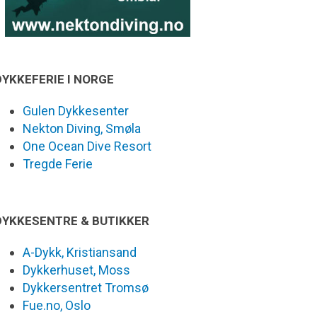
DYKKEFERIE I NORGE
Gulen Dykkesenter
Nekton Diving, Smøla
One Ocean Dive Resort
Tregde Ferie
DYKKESENTRE & BUTIKKER
A-Dykk, Kristiansand
Dykkerhuset, Moss
Dykkersentret Tromsø
Fue.no, Oslo