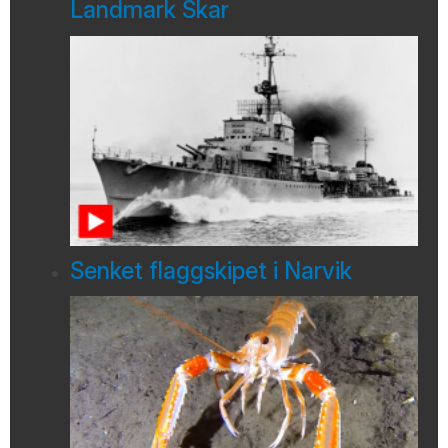
Landmark Skar
Senket flaggskipet i Narvik