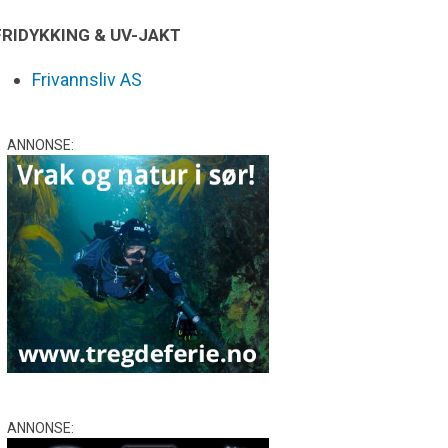
FRIDYKKING & UV-JAKT
Frivannsliv AS
ANNONSE:
ANNONSE: