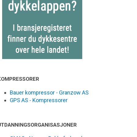
KOMPRESSORER
Bauer kompressor - Granzow AS
GPS AS - Kompressorer
UTDANNINGSORGANISASJONER