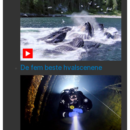
De fem beste hvalscenene