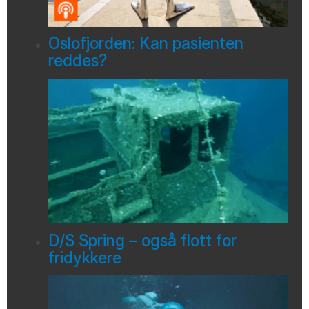
Oslofjorden: Kan pasienten
reddes?
D/S Spring – også flott for
fridykkere