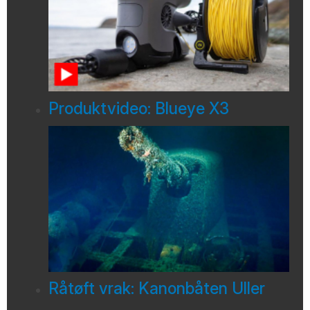
Produktvideo: Blueye X3
Råtøft vrak: Kanonbåten Uller