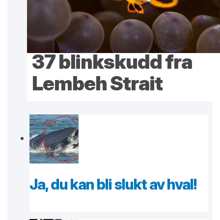
37 blinkskudd fra
Lembeh Strait
Ja, du kan bli slukt av hval!