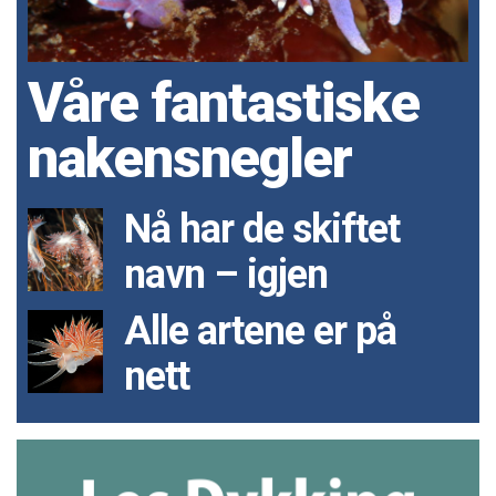
Våre fantastiske
nakensnegler
Nå har de skiftet
navn – igjen
Alle artene er på
nett