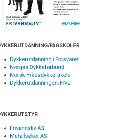
DYKKERUTDANNING/FAGSKOLER
Dykkerutdanning i Forsvaret
Norges Dykkeforbund
Norsk Yrkesdykkerskole
Dykkerutdanningen, HVL
DYKKERUTSTYR
Frivannsliv AS
Metallsøker AS