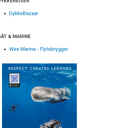
DYKKEREISER
DykkeBazaar
BÅT & MARINE
Wee Marine - Flytebrygger