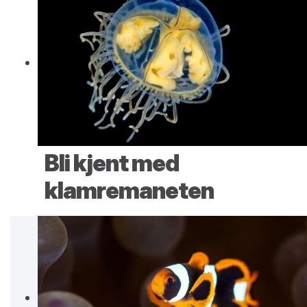
Bli kjent med
klamremaneten