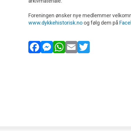
arkivmateriale.
Foreningen ønsker nye medlemmer velkommen
www.dykkehistorisk.no
og følg dem på
Face
Facebook
Messenger
WhatsApp
Email
Twitter