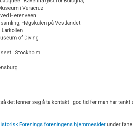
Subacquee i Ravenna (øst for Bologna)
 Museum i Veracruz
e ved Herenveen
 samling, Høgskulen på Vestlandet
 Larkollen
useum of Diving
useet i Stockholm
ensburg
så det lønner seg å ta kontakt i god tid før man har tenkt
istorisk Forenings foreningens hjemmesider
under fane