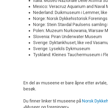
Italia: Museo Nazionale Delle Attività 
Mexico: Veracruz Aquarium and Naval
Nederland: Duikmuseum i Lemmer, lik
Norge: Norsk Dykkehistorisk Forenings
Norge: Stein Stavdal Paulsens samling i
Polen: Muzeum Nurkowania, Warsaw M
Slovenia: Piran Underwater Museum
Sverige: Dyktankhuset, like ved Vasam
Sverige: Lysekils Dykmuseum
Tyskland: Kleines Tauchermuseum i Fl
En del av museene er bare åpne etter avtale, 
besøk.
Du finner linker til museene på
Norsk Dykkeh
«Museer og foreninger».