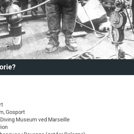
orie?
rt
m, Gosport
l Diving Museum ved Marseille
lion