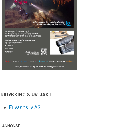
FRIDYKKING & UV-JAKT
Frivannsliv AS
ANNONSE: