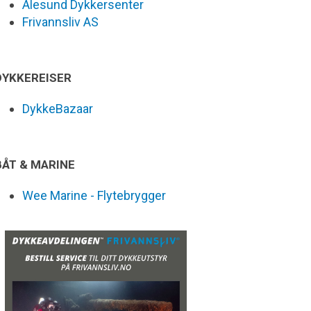
Ålesund Dykkersenter
Frivannsliv AS
DYKKEREISER
DykkeBazaar
BÅT & MARINE
Wee Marine - Flytebrygger