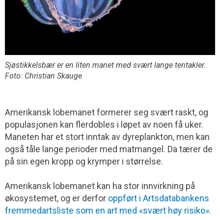
Sjøstikkelsbær er en liten manet med svært lange tentakler.
Foto: Christian Skauge
Amerikansk lobemanet formerer seg svært raskt, og
populasjonen kan flerdobles i løpet av noen få uker.
Maneten har et stort inntak av dyreplankton, men kan
også tåle lange perioder med matmangel. Da tærer de
på sin egen kropp og krymper i størrelse.
Amerikansk lobemanet kan ha stor innvirkning på
økosystemet, og er derfor
oppført i Artsdatabankens
fremmedartsliste som en art med «svært høy risiko»
.