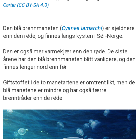
Carter (CC BY-SA 4.0)
Den blå brennmaneten (
Cyanea lamarchi
) er sjeldnere
enn den røde, og finnes langs kysten i Sør-Norge.
Den er også mer varmekjær enn den røde. De siste
årene har den blå brennmaneten blitt vanligere, og den
finnes lenger nord enn før.
Giftstoffet i de to manetartene er omtrent likt, men de
blå manetene er mindre og har også færre
brenntråder enn de røde.