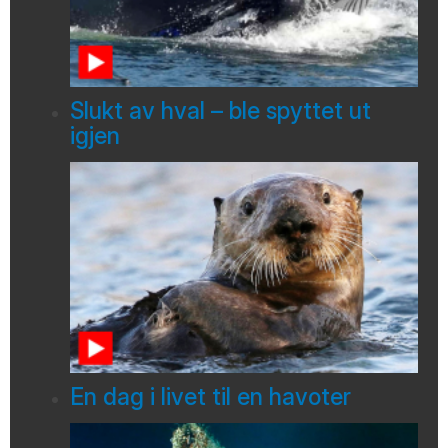
Slukt av hval – ble spyttet ut
igjen
En dag i livet til en havoter