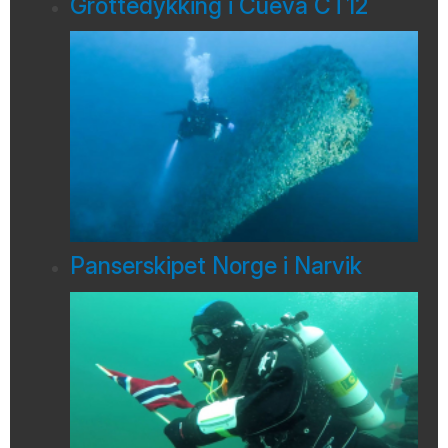
Grottedykking i Cueva CT12
Panserskipet Norge i Narvik