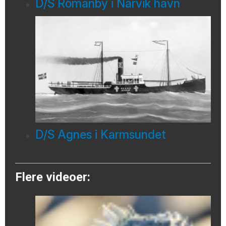
D/S Romanby i Narvik havn
D/S Agnes i Karmsundet
Flere videoer: