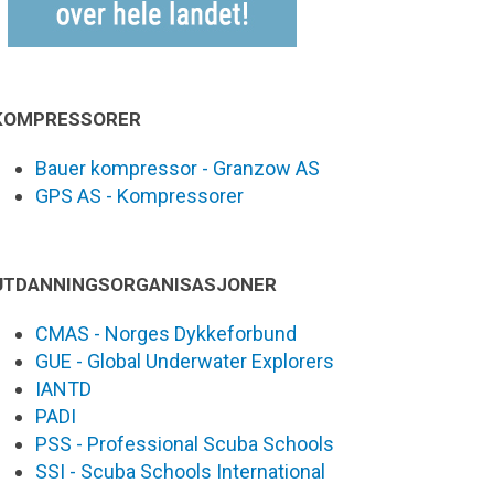
KOMPRESSORER
Bauer kompressor - Granzow AS
GPS AS - Kompressorer
UTDANNINGSORGANISASJONER
CMAS - Norges Dykkeforbund
GUE - Global Underwater Explorers
IANTD
PADI
PSS - Professional Scuba Schools
SSI - Scuba Schools International