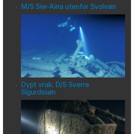
M/S Siw-Aina utenfor Svolvær
Dypt vrak: D/S Sverre
Sigurdssøn