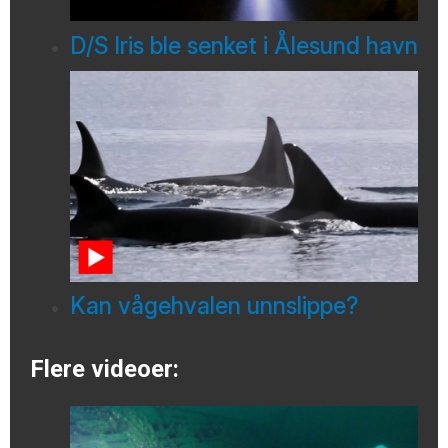
D/S Iris ble senket i Ålesund havn
Kan vågehvalen unnslippe?
Flere videoer: