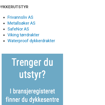
DYKKERUTSTYR
Frivannsliv AS
Metallsøker AS
SafeNor AS
Viking tørrdrakter
Waterproof dykkerdrakter