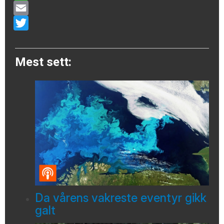
WhatsApp
Email
Twitter
Mest sett:
Da vårens vakreste eventyr gikk
galt