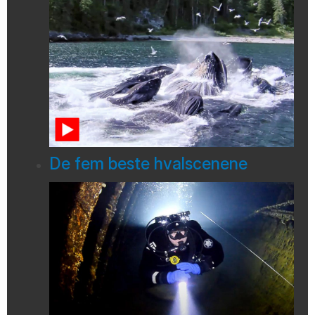
De fem beste hvalscenene