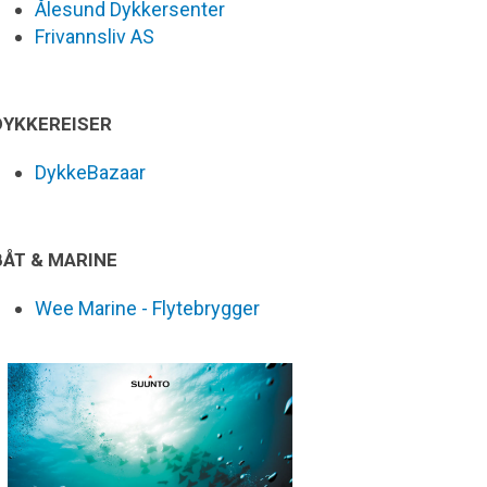
Ålesund Dykkersenter
Frivannsliv AS
DYKKEREISER
DykkeBazaar
BÅT & MARINE
Wee Marine - Flytebrygger