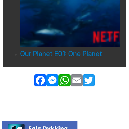
Our Planet E01: One Planet
Facebook
Messenger
WhatsApp
Email
Twitter