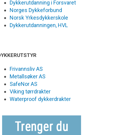
Dykkerutdanning i Forsvaret
Norges Dykkeforbund
Norsk Yrkesdykkerskole
Dykkerutdanningen, HVL
DYKKERUTSTYR
Frivannsliv AS
Metallsøker AS
SafeNor AS
Viking tørrdrakter
Waterproof dykkerdrakter