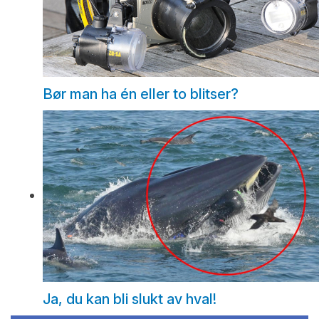
Bør man ha én eller to blitser?
Ja, du kan bli slukt av hval!