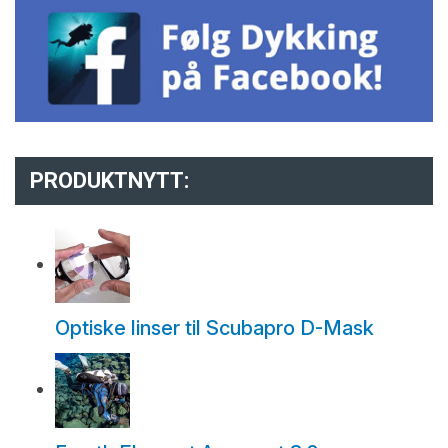
PRODUKTNYTT:
Optiske linser til Scubapro D-Mask