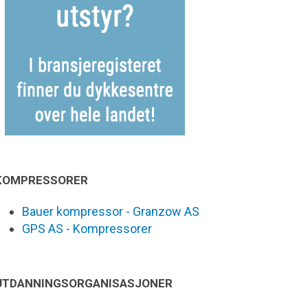
KOMPRESSORER
Bauer kompressor - Granzow AS
GPS AS - Kompressorer
UTDANNINGSORGANISASJONER