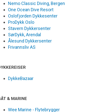
Nemo Classic Diving, Bergen
One Ocean Dive Resort
Oslofjorden Dykkesenter
ProDykk Oslo
Stavern Dykkersenter
SørDykk, Arendal
Ålesund Dykkersenter
Frivannsliv AS
DYKKEREISER
DykkeBazaar
BÅT & MARINE
Wee Marine - Flytebrygger