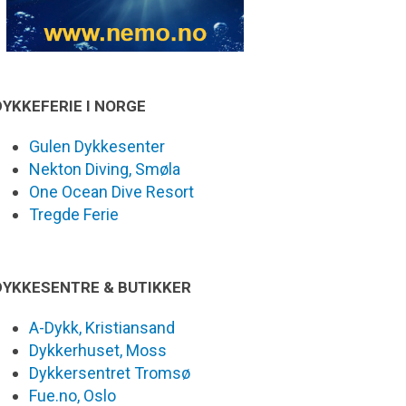
DYKKEFERIE I NORGE
Gulen Dykkesenter
Nekton Diving, Smøla
One Ocean Dive Resort
Tregde Ferie
DYKKESENTRE & BUTIKKER
A-Dykk, Kristiansand
Dykkerhuset, Moss
Dykkersentret Tromsø
Fue.no, Oslo