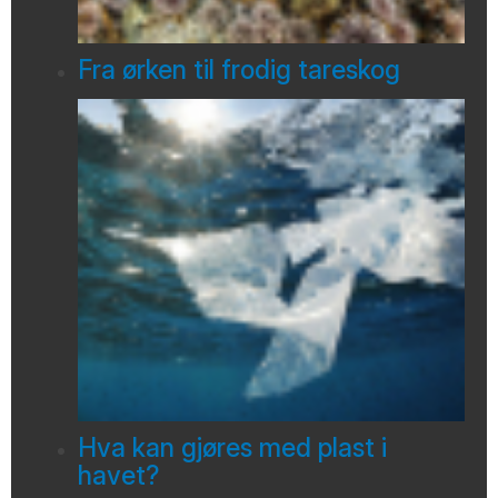
Fra ørken til frodig tareskog
Hva kan gjøres med plast i
havet?