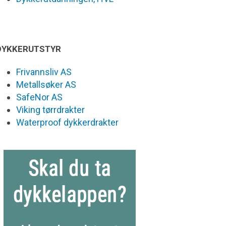
DYKKERUTSTYR
Frivannsliv AS
Metallsøker AS
SafeNor AS
Viking tørrdrakter
Waterproof dykkerdrakter