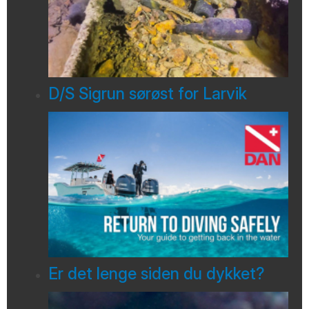
D/S Sigrun sørøst for Larvik
Er det lenge siden du dykket?