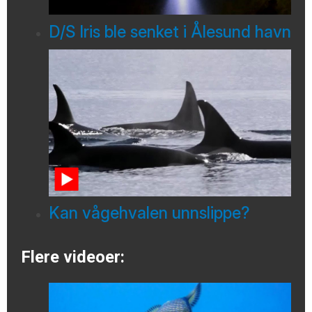
D/S Iris ble senket i Ålesund havn
Kan vågehvalen unnslippe?
Flere videoer: