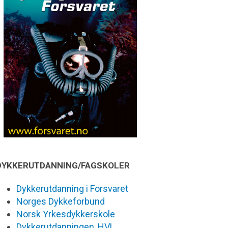
DYKKERUTDANNING/FAGSKOLER
Dykkerutdanning i Forsvaret
Norges Dykkeforbund
Norsk Yrkesdykkerskole
Dykkerutdanningen, HVL