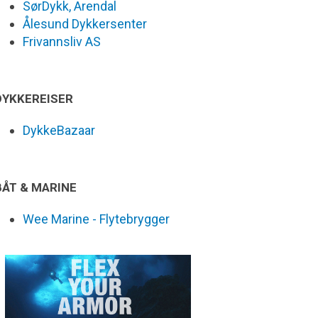
SørDykk, Arendal
Ålesund Dykkersenter
Frivannsliv AS
DYKKEREISER
DykkeBazaar
BÅT & MARINE
Wee Marine - Flytebrygger