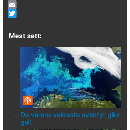
WhatsApp
Email
Twitter
Mest sett:
Da vårens vakreste eventyr gikk
galt