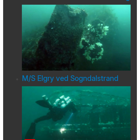
M/S Elgry ved Sogndalstrand