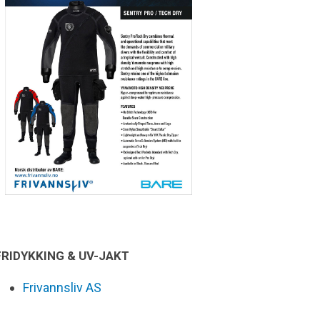
FRIDYKKING & UV-JAKT
Frivannsliv AS