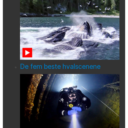
De fem beste hvalscenene