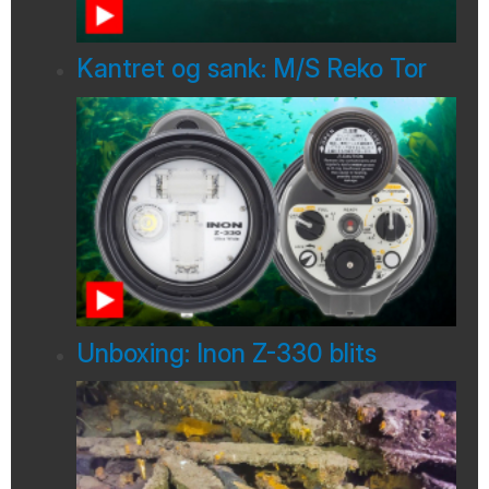
Kantret og sank: M/S Reko Tor
Unboxing: Inon Z-330 blits