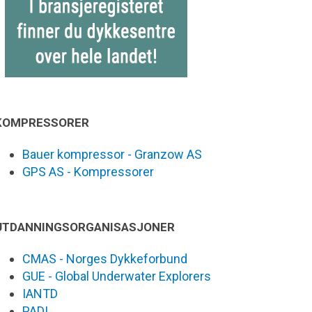
KOMPRESSORER
Bauer kompressor - Granzow AS
GPS AS - Kompressorer
UTDANNINGSORGANISASJONER
CMAS - Norges Dykkeforbund
GUE - Global Underwater Explorers
IANTD
PADI