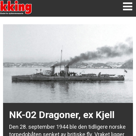
NK-02 Dragoner, ex Kjell
Den 28. september 1944 ble den tidligere norske
torpedobåten senket av britiske fly. Vraket ligger