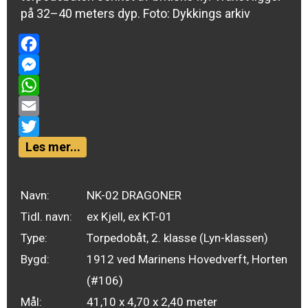
på 32–40 meters dyp. Foto: Dykkings arkiv
Facebook
Messenger
WhatsApp
Email
Twitter
Les mer...
Navn:
NK-02 DRAGONER
Tidl. navn:
ex Kjell, ex KT-01
Type:
Torpedobåt, 2. klasse (Lyn-klassen)
Bygd:
1912 ved Marinens Hovedverft, Horten
(#106)
Mål:
41,10 x 4,70 x 2,40 meter