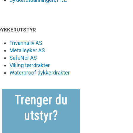
DYKKERUTSTYR
Frivannsliv AS
Metallsøker AS
SafeNor AS
Viking tørrdrakter
Waterproof dykkerdrakter