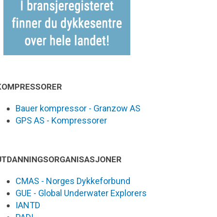
KOMPRESSORER
Bauer kompressor - Granzow AS
GPS AS - Kompressorer
UTDANNINGSORGANISASJONER
CMAS - Norges Dykkeforbund
GUE - Global Underwater Explorers
IANTD