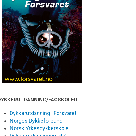
DYKKERUTDANNING/FAGSKOLER
Dykkerutdanning i Forsvaret
Norges Dykkeforbund
Norsk Yrkesdykkerskole
Dykkerutdanningen, HVL