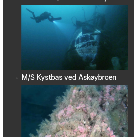
M/S Kystbas ved Askøybroen