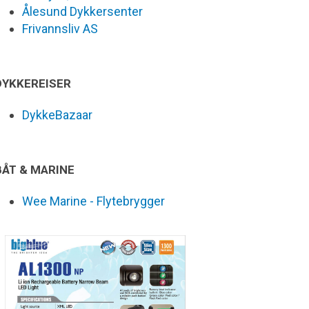
Ålesund Dykkersenter
Frivannsliv AS
DYKKEREISER
DykkeBazaar
BÅT & MARINE
Wee Marine - Flytebrygger