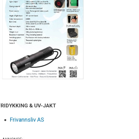
FRIDYKKING & UV-JAKT
Frivannsliv AS