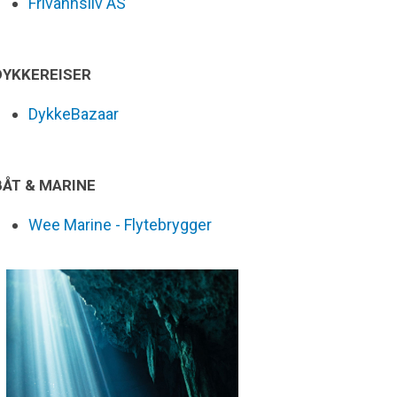
Frivannsliv AS
DYKKEREISER
DykkeBazaar
BÅT & MARINE
Wee Marine - Flytebrygger