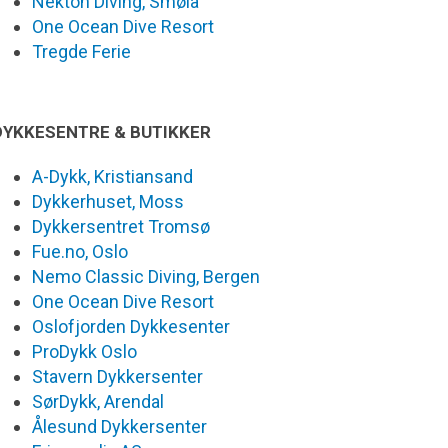
Nekton Diving, Smøla
One Ocean Dive Resort
Tregde Ferie
DYKKESENTRE & BUTIKKER
A-Dykk, Kristiansand
Dykkerhuset, Moss
Dykkersentret Tromsø
Fue.no, Oslo
Nemo Classic Diving, Bergen
One Ocean Dive Resort
Oslofjorden Dykkesenter
ProDykk Oslo
Stavern Dykkersenter
SørDykk, Arendal
Ålesund Dykkersenter