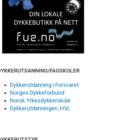
DYKKERUTDANNING/FAGSKOLER
Dykkerutdanning i Forsvaret
Norges Dykkeforbund
Norsk Yrkesdykkerskole
Dykkerutdanningen, HVL
DYKKERUTSTYR