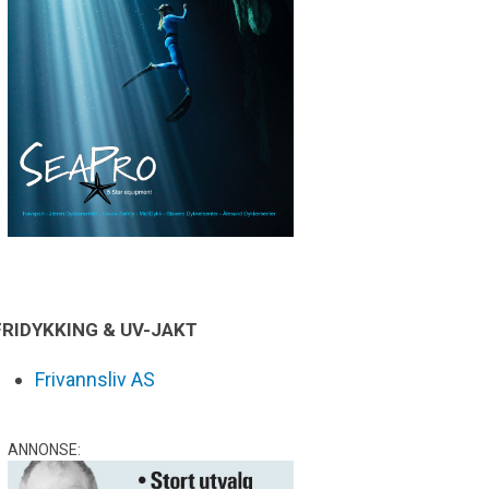
FRIDYKKING & UV-JAKT
Frivannsliv AS
ANNONSE: