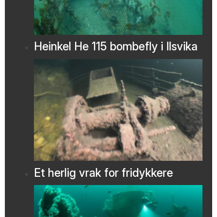
Heinkel He 115 bombefly i Ilsvika
Et herlig vrak for fridykkere