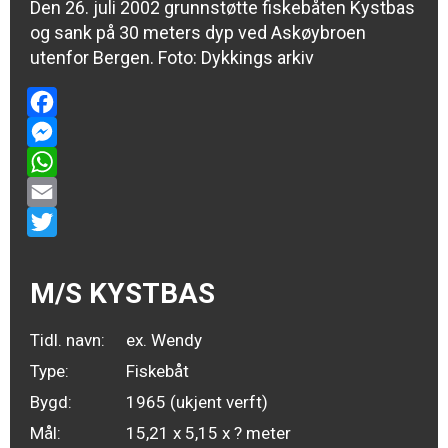
Den 26. juli 2002 grunnstøtte fiskebåten Kystbas
og sank på 30 meters dyp ved Askøybroen
utenfor Bergen. Foto: Dykkings arkiv
Facebook
Messenger
WhatsApp
Email
Twitter
M/S KYSTBAS
Tidl. navn:
ex. Wendy
Type:
Fiskebåt
Bygd:
1965 (ukjent verft)
Mål:
15,21 x 5,15 x ? meter