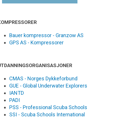
KOMPRESSORER
Bauer kompressor - Granzow AS
GPS AS - Kompressorer
UTDANNINGSORGANISASJONER
CMAS - Norges Dykkeforbund
GUE - Global Underwater Explorers
IANTD
PADI
PSS - Professional Scuba Schools
SSI - Scuba Schools International