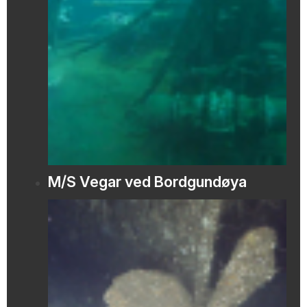
M/S Vegar ved Bordgundøya