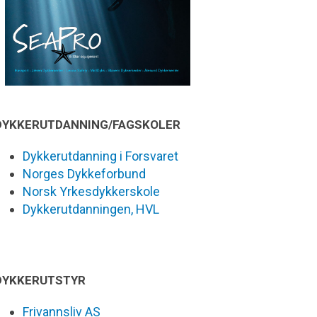
DYKKERUTDANNING/FAGSKOLER
Dykkerutdanning i Forsvaret
Norges Dykkeforbund
Norsk Yrkesdykkerskole
Dykkerutdanningen, HVL
DYKKERUTSTYR
Frivannsliv AS