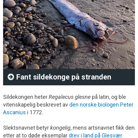
Fant sildekonge på stranden
Sildekongen heter
Regalecus glesne
på latin, og ble
vitenskapelig beskrevet av
den norske biologen Peter
Ascanius
i 1772.
Slektsnavnet betyr
kongelig
, mens artsnavnet fikk den
etter at to døde eksemplar
drev i land på Glesvær