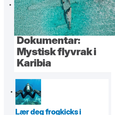
Dokumentar:
Mystisk flyvrak i
Karibia
Lær deg frogkicks i