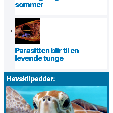
sommer
Parasitten blir til en
levende tunge
Havskilpadder: