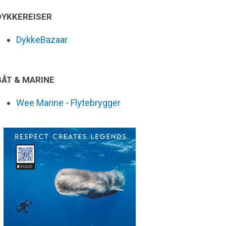
DYKKEREISER
DykkeBazaar
BÅT & MARINE
Wee Marine - Flytebrygger