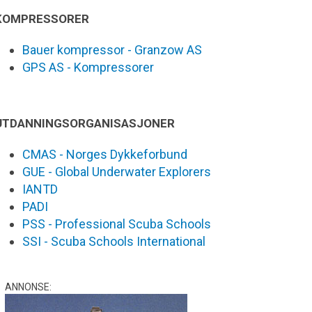
KOMPRESSORER
Bauer kompressor - Granzow AS
GPS AS - Kompressorer
UTDANNINGSORGANISASJONER
CMAS - Norges Dykkeforbund
GUE - Global Underwater Explorers
IANTD
PADI
PSS - Professional Scuba Schools
SSI - Scuba Schools International
ANNONSE: