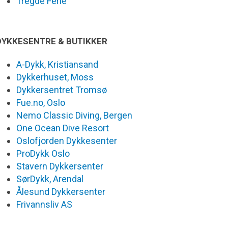
Tregde Ferie
DYKKESENTRE & BUTIKKER
A-Dykk, Kristiansand
Dykkerhuset, Moss
Dykkersentret Tromsø
Fue.no, Oslo
Nemo Classic Diving, Bergen
One Ocean Dive Resort
Oslofjorden Dykkesenter
ProDykk Oslo
Stavern Dykkersenter
SørDykk, Arendal
Ålesund Dykkersenter
Frivannsliv AS