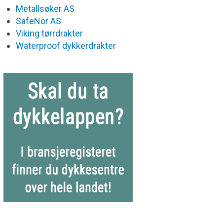
Metallsøker AS
SafeNor AS
Viking tørrdrakter
Waterproof dykkerdrakter