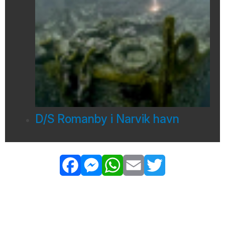
D/S Romanby i Narvik havn
Facebook
Messenger
WhatsApp
Email
Twitter