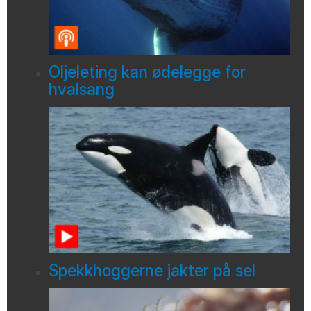
Oljeleting kan ødelegge for
hvalsang
Spekkhoggerne jakter på sel