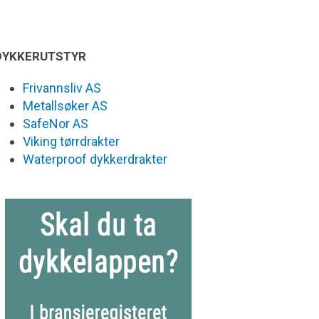
DYKKERUTSTYR
Frivannsliv AS
Metallsøker AS
SafeNor AS
Viking tørrdrakter
Waterproof dykkerdrakter