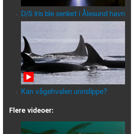
D/S Iris ble senket i Ålesund havn
Kan vågehvalen unnslippe?
Flere videoer: