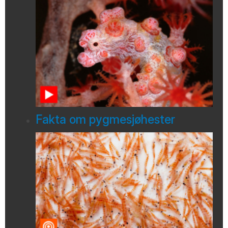
Fakta om pygmesjøhester