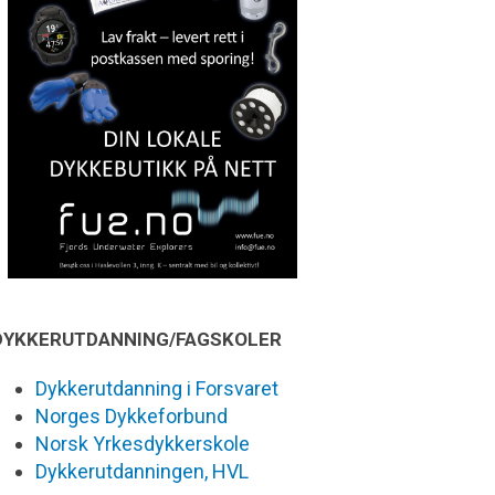
DYKKERUTDANNING/FAGSKOLER
Dykkerutdanning i Forsvaret
Norges Dykkeforbund
Norsk Yrkesdykkerskole
Dykkerutdanningen, HVL