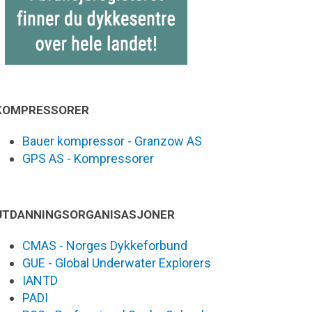
KOMPRESSORER
Bauer kompressor - Granzow AS
GPS AS - Kompressorer
UTDANNINGSORGANISASJONER
CMAS - Norges Dykkeforbund
GUE - Global Underwater Explorers
IANTD
PADI