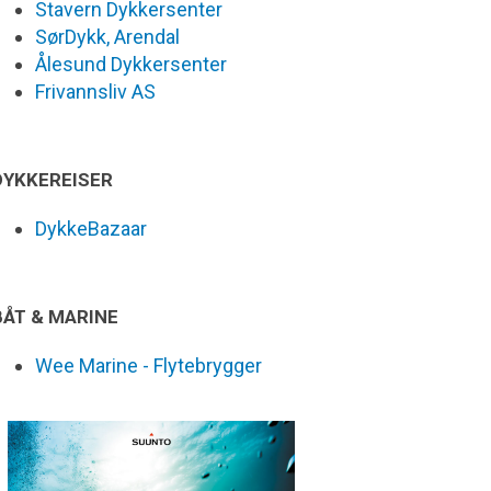
Stavern Dykkersenter
SørDykk, Arendal
Ålesund Dykkersenter
Frivannsliv AS
DYKKEREISER
DykkeBazaar
BÅT & MARINE
Wee Marine - Flytebrygger