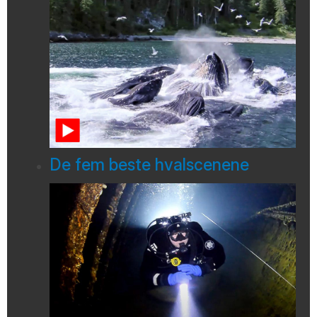
De fem beste hvalscenene