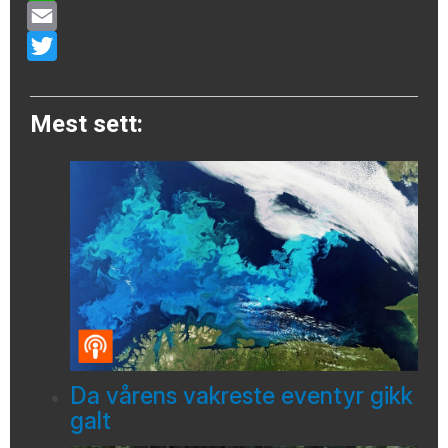
WhatsApp
Email
Twitter
Mest sett:
Da vårens vakreste eventyr gikk
galt