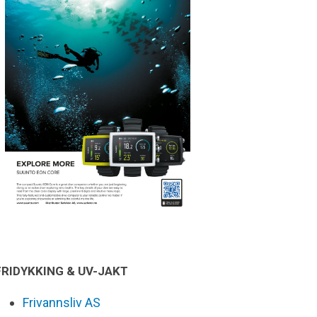
FRIDYKKING & UV-JAKT
Frivannsliv AS