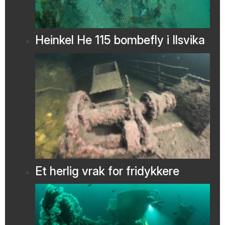
Heinkel He 115 bombefly i Ilsvika
Et herlig vrak for fridykkere