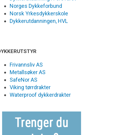
Norges Dykkeforbund
Norsk Yrkesdykkerskole
Dykkerutdanningen, HVL
DYKKERUTSTYR
Frivannsliv AS
Metallsøker AS
SafeNor AS
Viking tørrdrakter
Waterproof dykkerdrakter