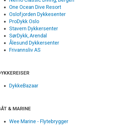
One Ocean Dive Resort
Oslofjorden Dykkesenter
ProDykk Oslo
Stavern Dykkersenter
SørDykk, Arendal
Ålesund Dykkersenter
Frivannsliv AS
DYKKEREISER
DykkeBazaar
BÅT & MARINE
Wee Marine - Flytebrygger