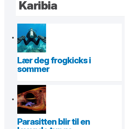
Karibia
Lær deg frogkicks i
sommer
Parasitten blir til en