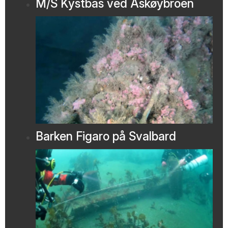
M/S Kystbas ved Askøybroen
Barken Figaro på Svalbard