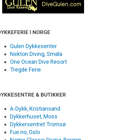
DYKKEFERIE I NORGE
Gulen Dykkesenter
Nekton Diving, Smøla
One Ocean Dive Resort
Tregde Ferie
DYKKESENTRE & BUTIKKER
A-Dykk, Kristiansand
Dykkerhuset, Moss
Dykkersentret Tromsø
Fue.no, Oslo
Nemo Classic Diving, Bergen