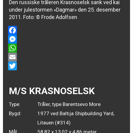
Den russiske tråleren Krasnoselsk sank ved kai
under julestormen «Dagmar» den 25. desember
2011. Foto:
© Frode Adolfsen
Facebook
Messenger
WhatsApp
Email
Twitter
M/S KRASNOSELSK
Type:
Tråler, type Barentsevo More
Bygd:
1977 ved Baltija Shipbuilding Yard,
Litauen (#314)
Mål:
58,82 x 13,02 x 4,86 meter