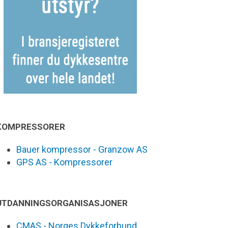
KOMPRESSORER
Bauer kompressor - Granzow AS
GPS AS - Kompressorer
UTDANNINGSORGANISASJONER
CMAS - Norges Dykkeforbund