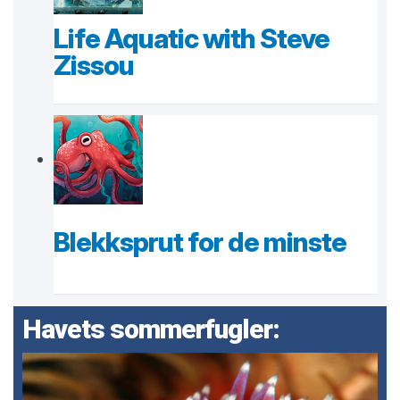
Life Aquatic with Steve
Zissou
Blekksprut for de minste
Havets sommerfugler: