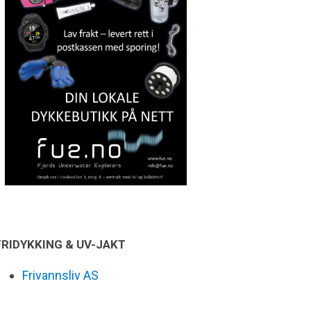
FRIDYKKING & UV-JAKT
Frivannsliv AS