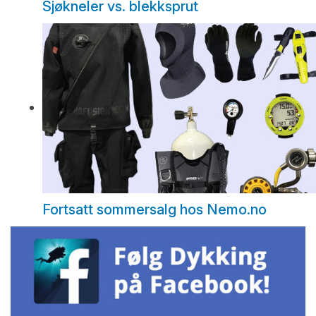
Sjøkneler vs. blekksprut
Fortsatt sommersalg hos Nemo.no