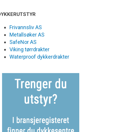
DYKKERUTSTYR
Frivannsliv AS
Metallsøker AS
SafeNor AS
Viking tørrdrakter
Waterproof dykkerdrakter