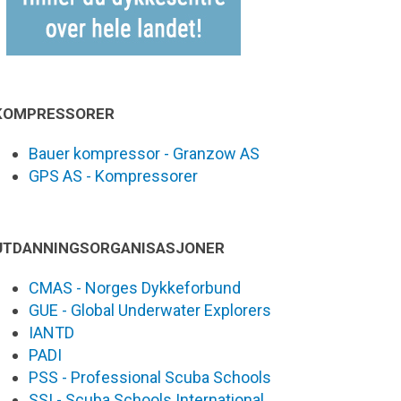
KOMPRESSORER
Bauer kompressor - Granzow AS
GPS AS - Kompressorer
UTDANNINGSORGANISASJONER
CMAS - Norges Dykkeforbund
GUE - Global Underwater Explorers
IANTD
PADI
PSS - Professional Scuba Schools
SSI - Scuba Schools International