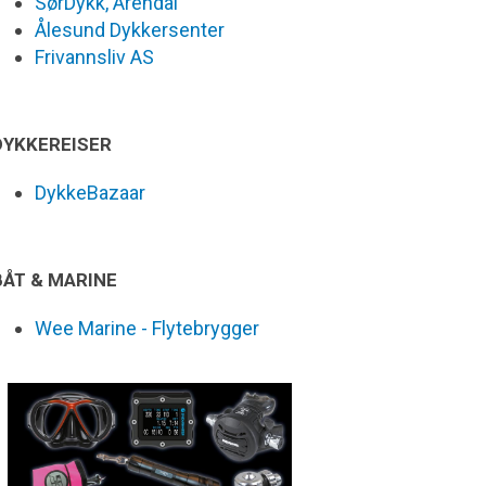
SørDykk, Arendal
Ålesund Dykkersenter
Frivannsliv AS
DYKKEREISER
DykkeBazaar
BÅT & MARINE
Wee Marine - Flytebrygger