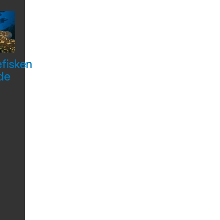
efisken
de