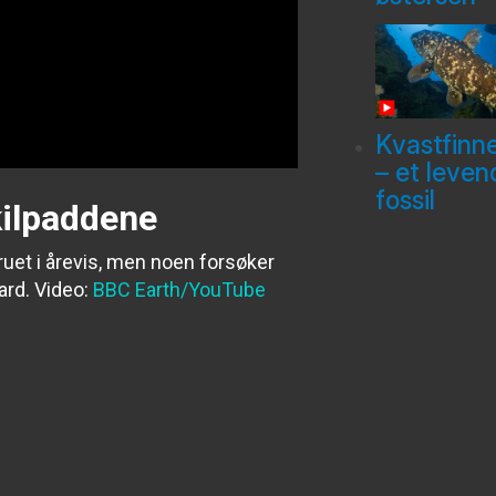
Kvastfinn
– et leven
fossil
kilpaddene
uet i årevis, men noen forsøker
ard
. Video:
BBC Earth/YouTube