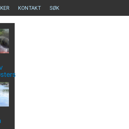
NKER
KONTAKT
SØK
v
østers
å