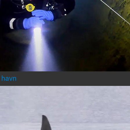
d havn