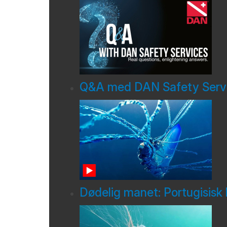
Q&A med DAN Safety Serv
Dødelig manet: Portugisisk 