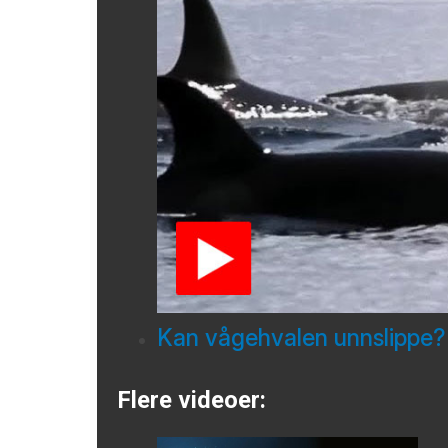
Kan vågehvalen unnslippe?
Flere videoer: