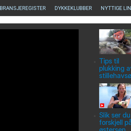
BRANSJEREGISTER
DYKKEKLUBBER
NYTTIGE LI
Tips til
plukking a
stillehavs
Slik ser du
forskjell p
østersen