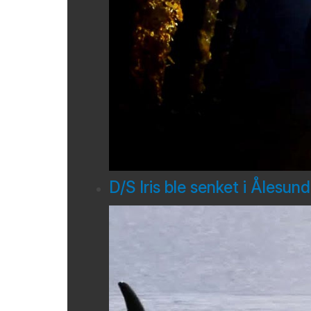
D/S Iris ble senket i Ålesun