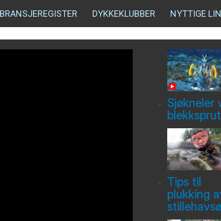
BRANSJEREGISTER
DYKKEKLUBBER
NYTTIGE LI
Sjøkneler 
blekksprut
Tips til
plukking a
stillehavs