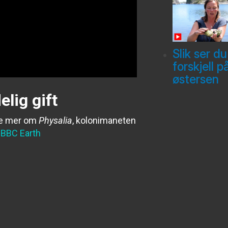
Slik ser du
forskjell p
østersen
elig gift
ære mer om
Physalia
, koloni­maneten
:
BBC Earth