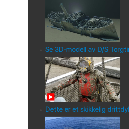
Se 3D-modell av D/S Torgt
Dette er et skikkelig drittd