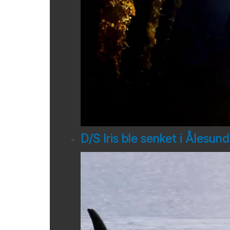
D/S Iris ble senket i Ålesun