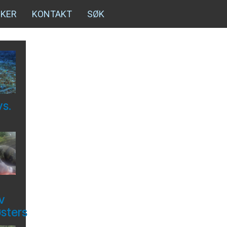
NKER
KONTAKT
SØK
vs.
v
østers