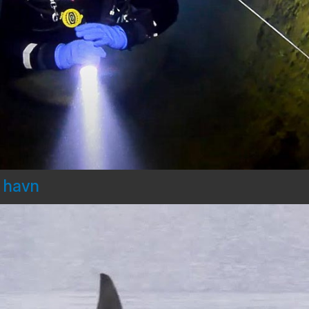
d havn