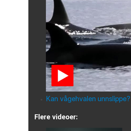
Kan vågehvalen unnslippe?
Flere videoer: