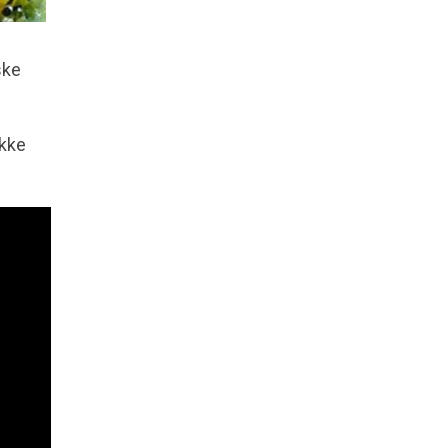
ske
ikke