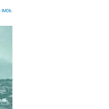
n IMDb
.