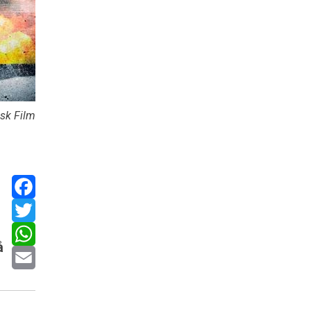
isk Film
Facebook
Twitter
å
WhatsApp
Email