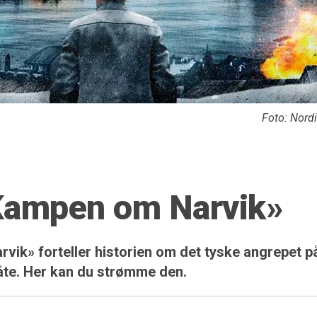
Foto: Nord
«Kampen om Narvik»
ik» forteller historien om det tyske angrepet p
åte. Her kan du strømme den.