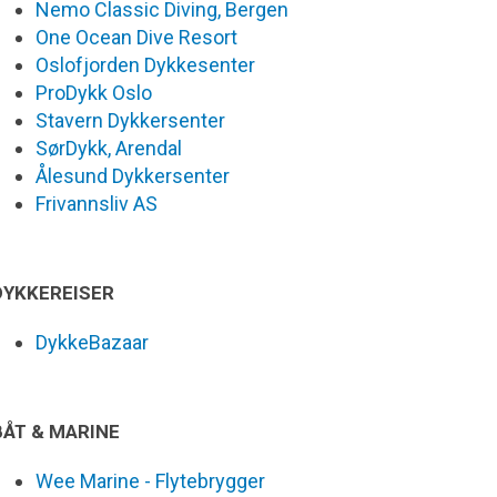
Nemo Classic Diving, Bergen
One Ocean Dive Resort
Oslofjorden Dykkesenter
ProDykk Oslo
Stavern Dykkersenter
SørDykk, Arendal
Ålesund Dykkersenter
Frivannsliv AS
DYKKEREISER
DykkeBazaar
BÅT & MARINE
Wee Marine - Flytebrygger