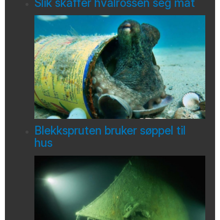
Slik skaffer hvalrossen seg mat
Blekkspruten bruker søppel til
hus