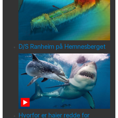
D/S Ranheim på Hemnesberget
Hvorfor er haier redde for