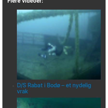
Flere videoer:
D/S Rabat i Bodø – et nydelig
vrak