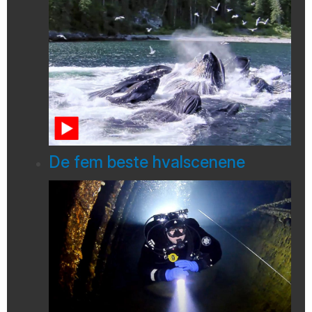
De fem beste hvalscenene