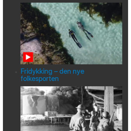
Fridykking – den nye
folkesporten