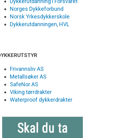
Dykkerutdanning i Forsvaret
Norges Dykkeforbund
Norsk Yrkesdykkerskole
Dykkerutdanningen, HVL
DYKKERUTSTYR
Frivannsliv AS
Metallsøker AS
SafeNor AS
Viking tørrdrakter
Waterproof dykkerdrakter