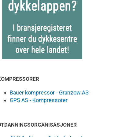
KOMPRESSORER
Bauer kompressor - Granzow AS
GPS AS - Kompressorer
UTDANNINGSORGANISASJONER