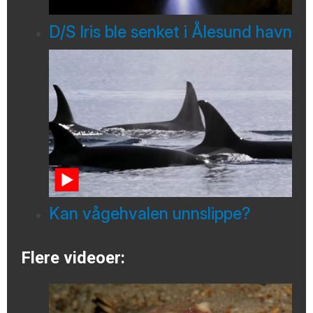
D/S Iris ble senket i Ålesund havn
Kan vågehvalen unnslippe?
Flere videoer: