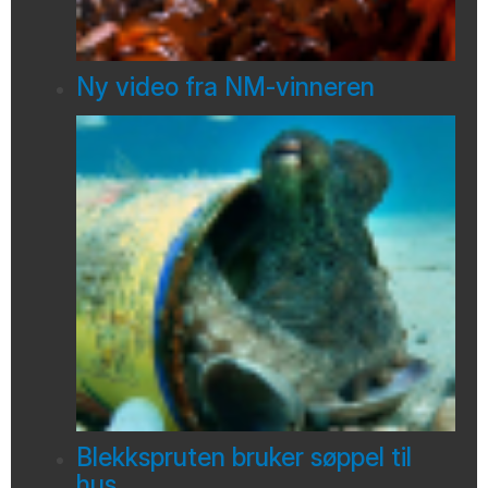
Ny video fra NM-vinneren
Blekkspruten bruker søppel til
hus