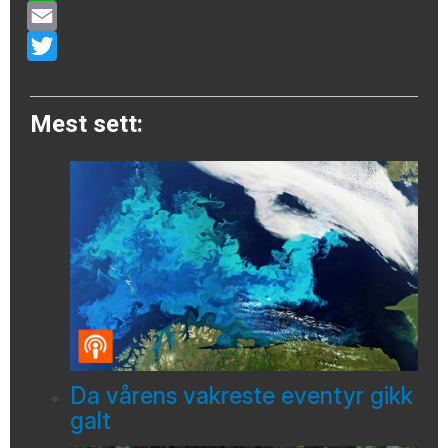
WhatsApp
Email
Twitter
Mest sett:
Da vårens vakreste eventyr gikk
galt