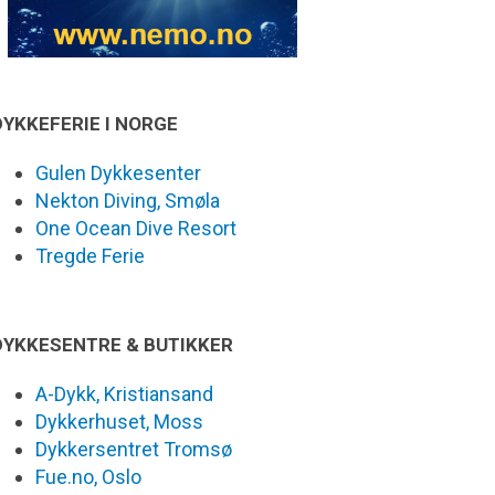
DYKKEFERIE I NORGE
Gulen Dykkesenter
Nekton Diving, Smøla
One Ocean Dive Resort
Tregde Ferie
DYKKESENTRE & BUTIKKER
A-Dykk, Kristiansand
Dykkerhuset, Moss
Dykkersentret Tromsø
Fue.no, Oslo