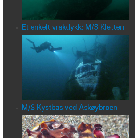
Et enkelt vrakdykk: M/S Kletten
M/S Kystbas ved Askøybroen