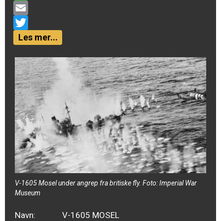
WhatsApp
Email
Twitter
Les mer...
V-1605 Mosel under angrep fra britiske fly. Foto: Imperial War
Museum
Navn:
V-1605 MOSEL