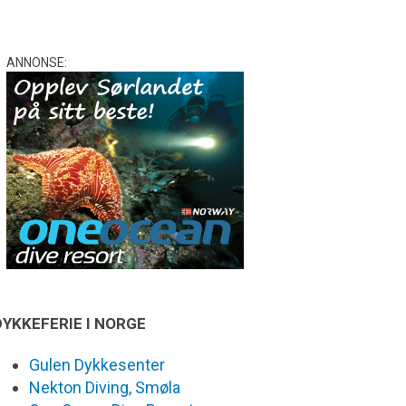
ANNONSE:
DYKKEFERIE I NORGE
Gulen Dykkesenter
Nekton Diving, Smøla