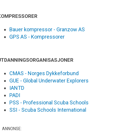
KOMPRESSORER
Bauer kompressor - Granzow AS
GPS AS - Kompressorer
UTDANNINGSORGANISASJONER
CMAS - Norges Dykkeforbund
GUE - Global Underwater Explorers
IANTD
PADI
PSS - Professional Scuba Schools
SSI - Scuba Schools International
ANNONSE: