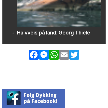
Halvveis på land: Georg Thiele
Facebook
Messenger
WhatsApp
Email
Twitter