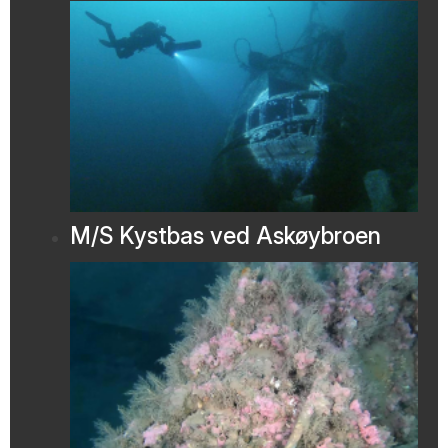
M/S Kystbas ved Askøybroen