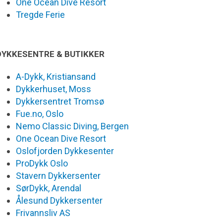
One Ocean Dive Resort
Tregde Ferie
DYKKESENTRE & BUTIKKER
A-Dykk, Kristiansand
Dykkerhuset, Moss
Dykkersentret Tromsø
Fue.no, Oslo
Nemo Classic Diving, Bergen
One Ocean Dive Resort
Oslofjorden Dykkesenter
ProDykk Oslo
Stavern Dykkersenter
SørDykk, Arendal
Ålesund Dykkersenter
Frivannsliv AS