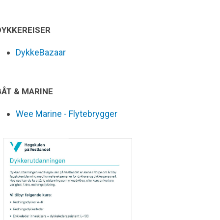
DYKKEREISER
DykkeBazaar
BÅT & MARINE
Wee Marine - Flytebrygger