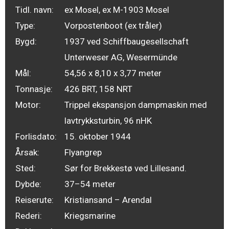
Tidl. navn:
ex Mosel, ex M-1903 Mosel
Type:
Vorpostenboot (ex tråler)
Bygd:
1937 ved Schiffbaugesellschaft
Unterweser AG, Wesermünde
Mål:
54,56 x 8,10 x 3,77 meter
Tonnasje:
426 BRT, 158 NRT
Motor:
Trippel ekspansjon dampmaskin med
lavtrykksturbin, 96 nHK
Forlisdato:
15. oktober 1944
Årsak:
Flyangrep
Sted:
Sør for Brekkestø ved Lillesand.
Dybde:
37–54 meter
Reiserute:
Kristiansand – Arendal
Rederi:
Kriegsmarine