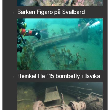
Barken Figaro på Svalbard
Heinkel He 115 bombefly i Ilsvika