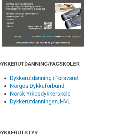
DYKKERUTDANNING/FAGSKOLER
Dykkerutdanning i Forsvaret
Norges Dykkeforbund
Norsk Yrkesdykkerskole
Dykkerutdanningen, HVL
DYKKERUTSTYR