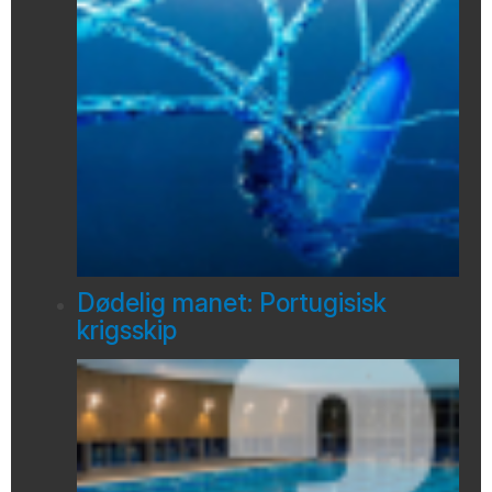
Dødelig manet: Portugisisk
krigsskip