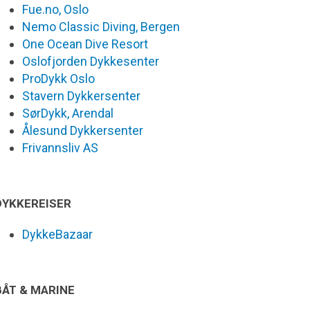
Fue.no, Oslo
Nemo Classic Diving, Bergen
One Ocean Dive Resort
Oslofjorden Dykkesenter
ProDykk Oslo
Stavern Dykkersenter
SørDykk, Arendal
Ålesund Dykkersenter
Frivannsliv AS
DYKKEREISER
DykkeBazaar
BÅT & MARINE