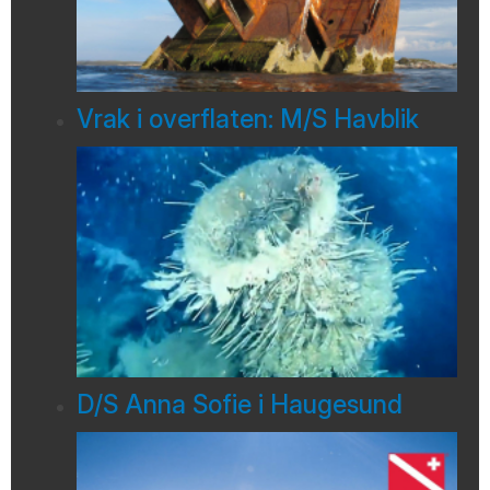
Vrak i overflaten: M/S Havblik
D/S Anna Sofie i Haugesund