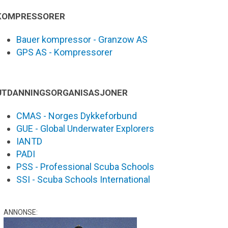
KOMPRESSORER
Bauer kompressor - Granzow AS
GPS AS - Kompressorer
UTDANNINGSORGANISASJONER
CMAS - Norges Dykkeforbund
GUE - Global Underwater Explorers
IANTD
PADI
PSS - Professional Scuba Schools
SSI - Scuba Schools International
ANNONSE: