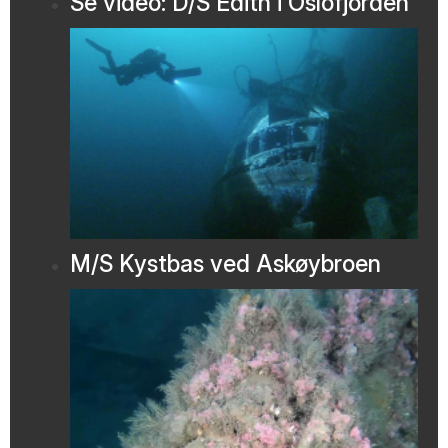
Se video: D/S Edith i Oslofjorden
M/S Kystbas ved Askøybroen