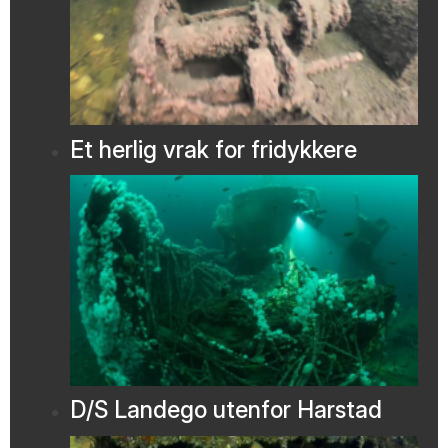
Et herlig vrak for fridykkere
D/S Landego utenfor Harstad