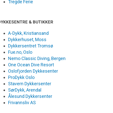
Tregde Ferie
DYKKESENTRE & BUTIKKER
A-Dykk, Kristiansand
Dykkerhuset, Moss
Dykkersentret Tromsø
Fue.no, Oslo
Nemo Classic Diving, Bergen
One Ocean Dive Resort
Oslofjorden Dykkesenter
ProDykk Oslo
Stavern Dykkersenter
SørDykk, Arendal
Ålesund Dykkersenter
Frivannsliv AS