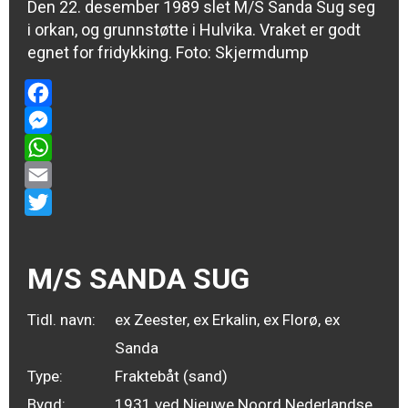
Den 22. desember 1989 slet M/S Sanda Sug seg
i orkan, og grunnstøtte i Hulvika. Vraket er godt
egnet for fridykking. Foto: Skjermdump
Facebook
Messenger
WhatsApp
Email
Twitter
M/S SANDA SUG
Tidl. navn:
ex Zeester, ex Erkalin, ex Florø, ex
Sanda
Type:
Fraktebåt (sand)
Bygd:
1931 ved Nieuwe Noord Nederlandse