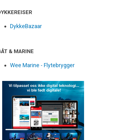
DYKKEREISER
DykkeBazaar
BÅT & MARINE
Wee Marine - Flytebrygger