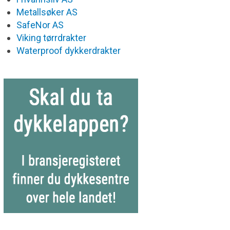
Metallsøker AS
SafeNor AS
Viking tørrdrakter
Waterproof dykkerdrakter