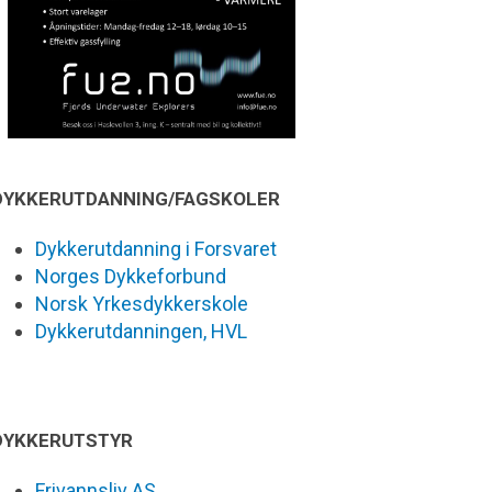
DYKKERUTDANNING/FAGSKOLER
Dykkerutdanning i Forsvaret
Norges Dykkeforbund
Norsk Yrkesdykkerskole
Dykkerutdanningen, HVL
DYKKERUTSTYR
Frivannsliv AS