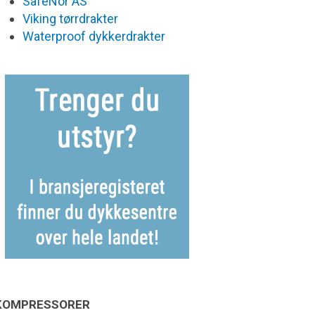
SafeNor AS
Viking tørrdrakter
Waterproof dykkerdrakter
KOMPRESSORER