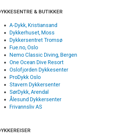
DYKKESENTRE & BUTIKKER
A-Dykk, Kristiansand
Dykkerhuset, Moss
Dykkersentret Tromsø
Fue.no, Oslo
Nemo Classic Diving, Bergen
One Ocean Dive Resort
Oslofjorden Dykkesenter
ProDykk Oslo
Stavern Dykkersenter
SørDykk, Arendal
Ålesund Dykkersenter
Frivannsliv AS
DYKKEREISER