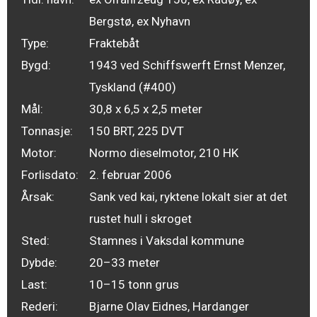
Bergstø, ex Nyhavn
Type:
Fraktebåt
Bygd:
1943 ved Schiffswerft Ernst Menzer,
Tyskland (#400)
Mål:
30,8 x 6,5 x 2,5 meter
Tonnasje:
150 BRT, 225 DVT
Motor:
Normo dieselmotor, 210 HK
Forlisdato:
2. februar 2006
Årsak:
Sank ved kai, ryktene lokalt sier at det
rustet hull i skroget
Sted:
Stamnes i Vaksdal kommune
Dybde:
20–33 meter
Last:
10–15 tonn grus
Rederi:
Bjarne Olav Eidnes, Hardanger