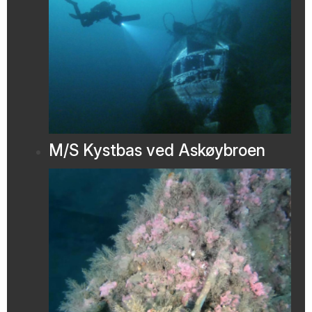
M/S Kystbas ved Askøybroen