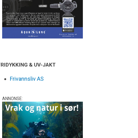
FRIDYKKING & UV-JAKT
Frivannsliv AS
ANNONSE: