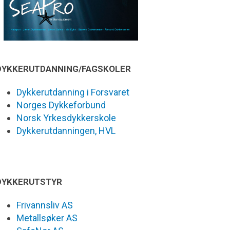
DYKKERUTDANNING/FAGSKOLER
Dykkerutdanning i Forsvaret
Norges Dykkeforbund
Norsk Yrkesdykkerskole
Dykkerutdanningen, HVL
DYKKERUTSTYR
Frivannsliv AS
Metallsøker AS