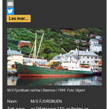
WhatsApp
Email
Twitter
Les mer...
M/S Fjordbuen ved kai i Stamnes i 1989. Foto: Ukjent
Navn:
M/S FJORDBUEN
Tidl. navn:
ex Ölfahrzeug 150, ex Radøy, ex