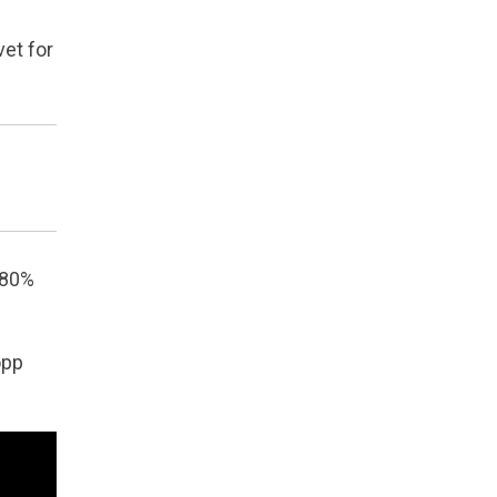
vet for
 80%
opp