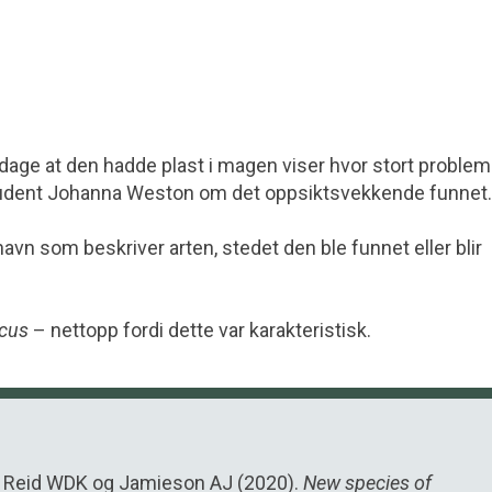
oppdage at den hadde plast i magen viser hvor stort problem
student Johanna Weston om det oppsiktsvekkende funnet.
 navn som beskriver arten, stedet den ble funnet eller blir
icus
– nettopp fordi dette var karakteristisk.
TD, Reid WDK og Jamieson AJ (2020).
New species of