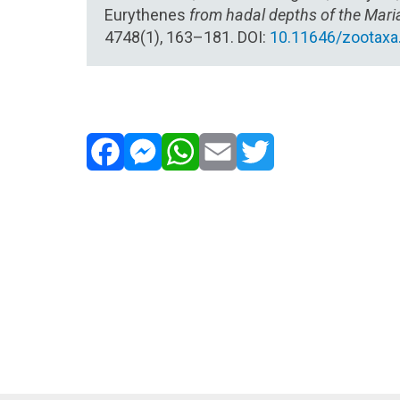
Eurythenes
from hadal depths of the Mari
4748(1), 163–181. DOI:
10.11646/zootaxa
Facebook
Messenger
WhatsApp
Email
Twitter