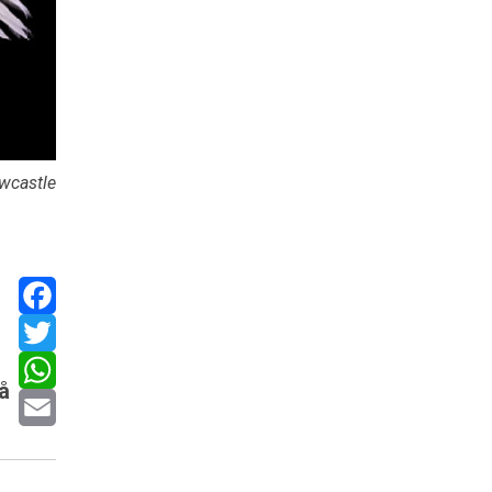
ewcastle
Facebook
Twitter
å
WhatsApp
Email