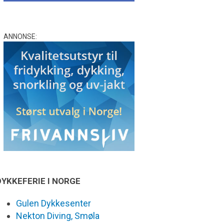
ANNONSE:
DYKKEFERIE I NORGE
Gulen Dykkesenter
Nekton Diving, Smøla