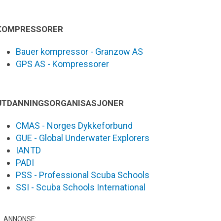
KOMPRESSORER
Bauer kompressor - Granzow AS
GPS AS - Kompressorer
UTDANNINGSORGANISASJONER
CMAS - Norges Dykkeforbund
GUE - Global Underwater Explorers
IANTD
PADI
PSS - Professional Scuba Schools
SSI - Scuba Schools International
ANNONSE: