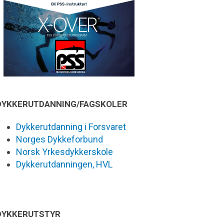
DYKKERUTDANNING/FAGSKOLER
Dykkerutdanning i Forsvaret
Norges Dykkeforbund
Norsk Yrkesdykkerskole
Dykkerutdanningen, HVL
DYKKERUTSTYR