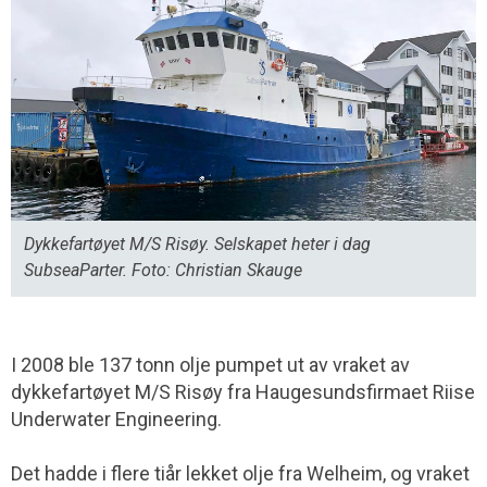
Dykkefartøyet M/S Risøy. Selskapet heter i dag
SubseaParter. Foto: Christian Skauge
I 2008 ble 137 tonn olje pumpet ut av vraket av
dykkefartøyet M/S Risøy fra Haugesunds­firmaet Riise
Underwater Engineering.
Det hadde i flere tiår lekket olje fra Welheim, og vraket