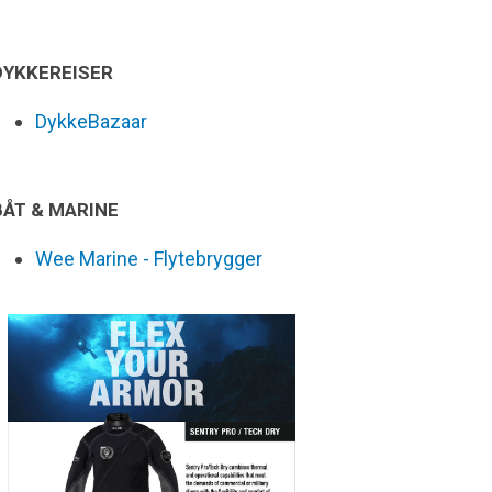
DYKKEREISER
DykkeBazaar
BÅT & MARINE
Wee Marine - Flytebrygger