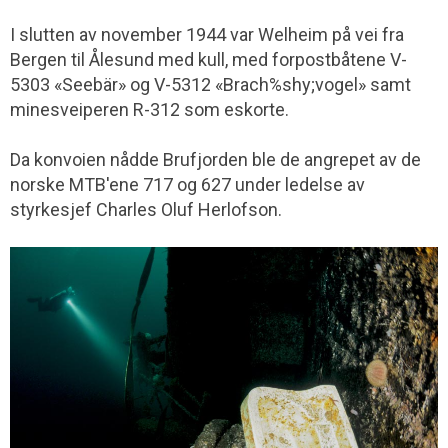
I slutten av november 1944 var Welheim på vei fra
Bergen til Ålesund med kull, med forpost­båtene V-
5303 «Seebär» og V-5312 «Brach%shy;vogel» samt
minesveiperen R-312 som eskorte.
Da konvoien nådde Brufjorden ble de angrepet av de
norske MTB'ene 717 og 627 under ledelse av
styrkesjef Charles Oluf Herlofson.