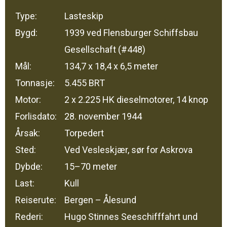
Type:
Lasteskip
Bygd:
1939 ved Flensburger Schiffsbau
Gesellschaft (#448)
Mål:
134,7 x 18,4 x 6,5 meter
Tonnasje:
5.455 BRT
Motor:
2 x 2.225 HK dieselmotorer, 14 knop
Forlisdato:
28. november 1944
Årsak:
Torpedert
Sted:
Ved Vesleskjær, sør for Askrova
Dybde:
15–70 meter
Last:
Kull
Reiserute:
Bergen – Ålesund
Rederi:
Hugo Stinnes Seeschifffahrt und