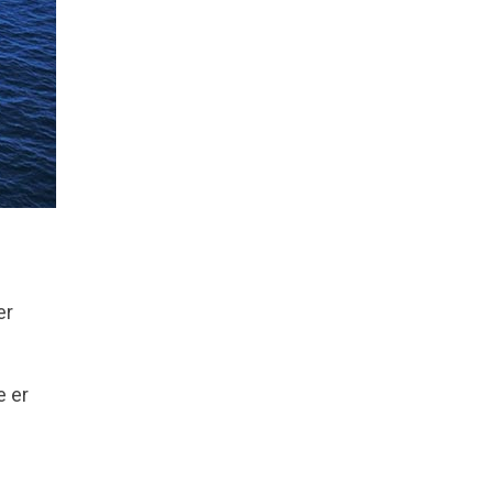
er
e er