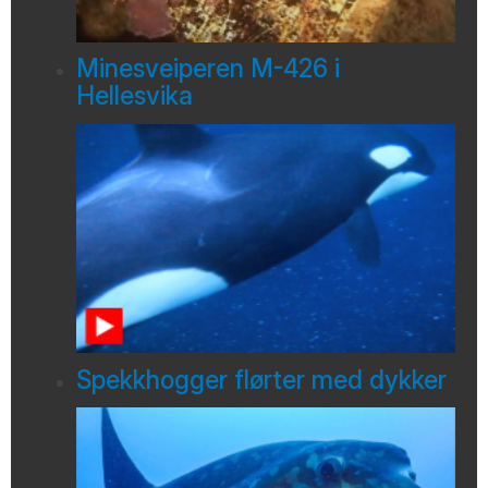
Minesveiperen M-426 i
Hellesvika
Spekkhogger flørter med dykker