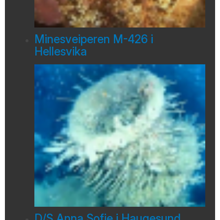
Minesveiperen M-426 i
Hellesvika
D/S Anna Sofie i Haugesund