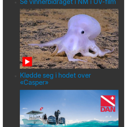
Se vinnerbidraget i NM i UV-film
Klødde seg i hodet over
«Casper»