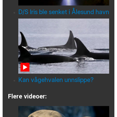
D/S Iris ble senket i Ålesund havn
Kan vågehvalen unnslippe?
Flere videoer: