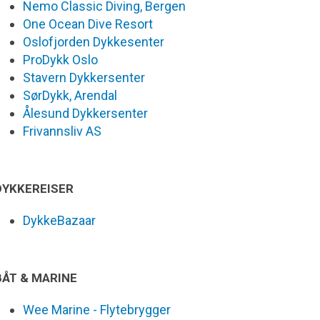
Nemo Classic Diving, Bergen
One Ocean Dive Resort
Oslofjorden Dykkesenter
ProDykk Oslo
Stavern Dykkersenter
SørDykk, Arendal
Ålesund Dykkersenter
Frivannsliv AS
DYKKEREISER
DykkeBazaar
BÅT & MARINE
Wee Marine - Flytebrygger