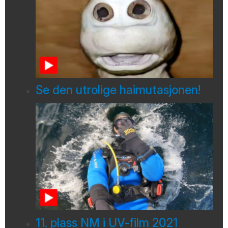
Se den utrolige haimutasjonen!
11. plass NM i UV-film 2021