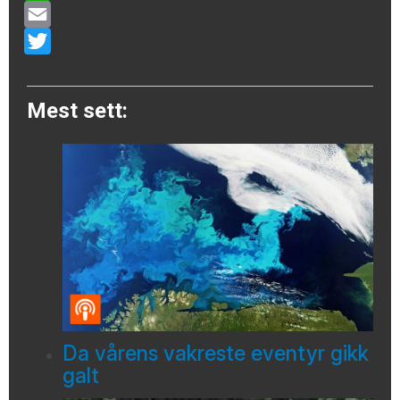
WhatsApp
Email
Twitter
Mest sett:
Da vårens vakreste eventyr gikk
galt