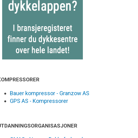
KOMPRESSORER
Bauer kompressor - Granzow AS
GPS AS - Kompressorer
UTDANNINGSORGANISASJONER