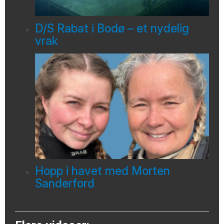
D/S Rabat i Bodø – et nydelig
vrak
Hopp i havet med Morten
Sanderford