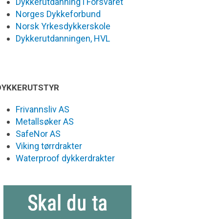
Dykkerutdanning i Forsvaret
Norges Dykkeforbund
Norsk Yrkesdykkerskole
Dykkerutdanningen, HVL
DYKKERUTSTYR
Frivannsliv AS
Metallsøker AS
SafeNor AS
Viking tørrdrakter
Waterproof dykkerdrakter