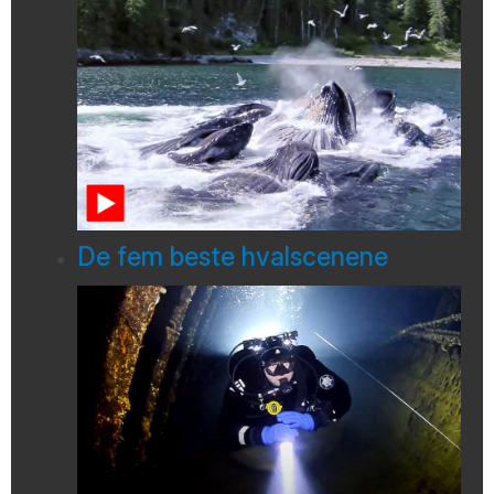
De fem beste hvalscenene