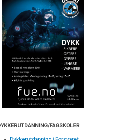
DYKKERUTDANNING/FAGSKOLER
Dykkerutdanning i Forsvaret