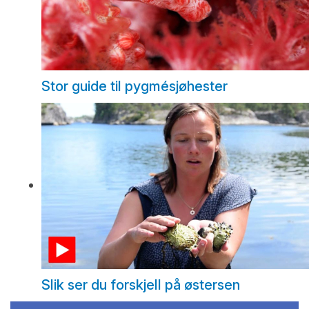
Stor guide til pygmésjøhester
Slik ser du forskjell på østersen