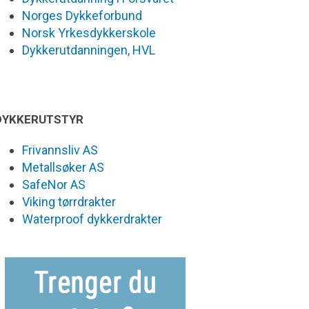
Norges Dykkeforbund
Norsk Yrkesdykkerskole
Dykkerutdanningen, HVL
DYKKERUTSTYR
Frivannsliv AS
Metallsøker AS
SafeNor AS
Viking tørrdrakter
Waterproof dykkerdrakter