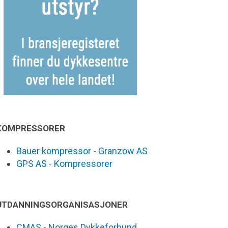
KOMPRESSORER
Bauer kompressor - Granzow AS
GPS AS - Kompressorer
UTDANNINGSORGANISASJONER
CMAS - Norges Dykkeforbund