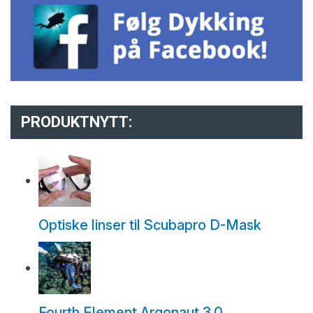
PRODUKTNYTT:
Optiske linser til Scubapro D-Mask
Fourth Element Argonaut 3.0