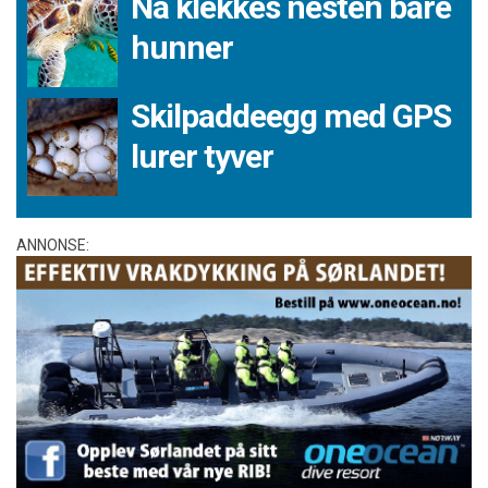
Nå klekkes nesten bare
hunner
Skilpaddeegg med GPS
lurer tyver
ANNONSE: