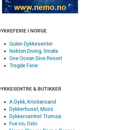
DYKKEFERIE I NORGE
Gulen Dykkesenter
Nekton Diving, Smøla
One Ocean Dive Resort
Tregde Ferie
DYKKESENTRE & BUTIKKER
A-Dykk, Kristiansand
Dykkerhuset, Moss
Dykkersentret Tromsø
Fue.no, Oslo