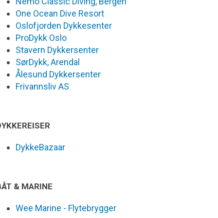
Nemo Classic Diving, Bergen
One Ocean Dive Resort
Oslofjorden Dykkesenter
ProDykk Oslo
Stavern Dykkersenter
SørDykk, Arendal
Ålesund Dykkersenter
Frivannsliv AS
DYKKEREISER
DykkeBazaar
BÅT & MARINE
Wee Marine - Flytebrygger