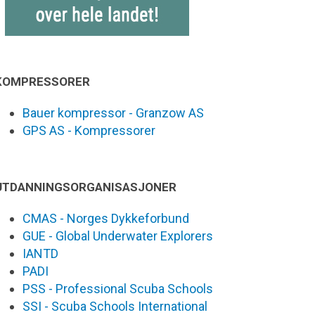
KOMPRESSORER
Bauer kompressor - Granzow AS
GPS AS - Kompressorer
UTDANNINGSORGANISASJONER
CMAS - Norges Dykkeforbund
GUE - Global Underwater Explorers
IANTD
PADI
PSS - Professional Scuba Schools
SSI - Scuba Schools International