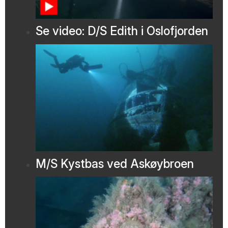
Se video: D/S Edith i Oslofjorden
M/S Kystbas ved Askøybroen