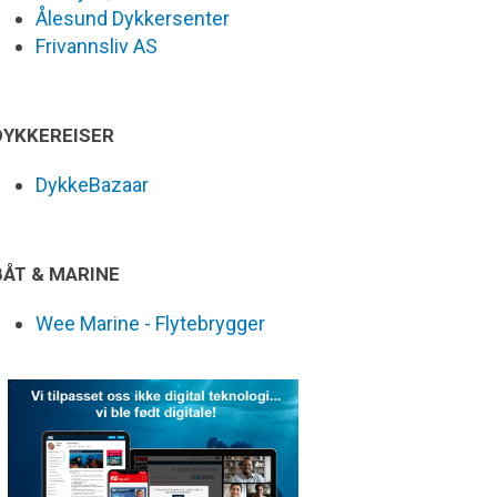
Ålesund Dykkersenter
Frivannsliv AS
DYKKEREISER
DykkeBazaar
BÅT & MARINE
Wee Marine - Flytebrygger