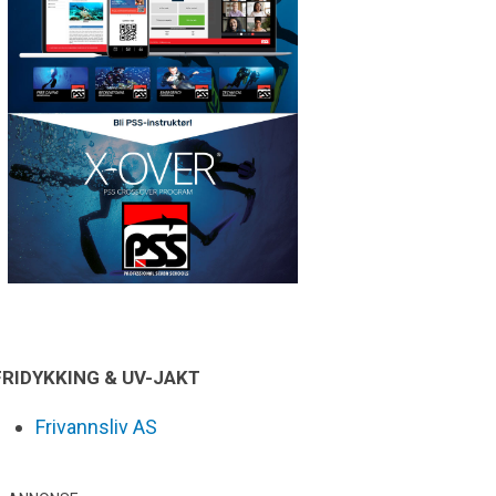
FRIDYKKING & UV-JAKT
Frivannsliv AS